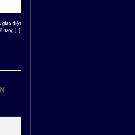
 giao diện
ễ dàng […]
IN