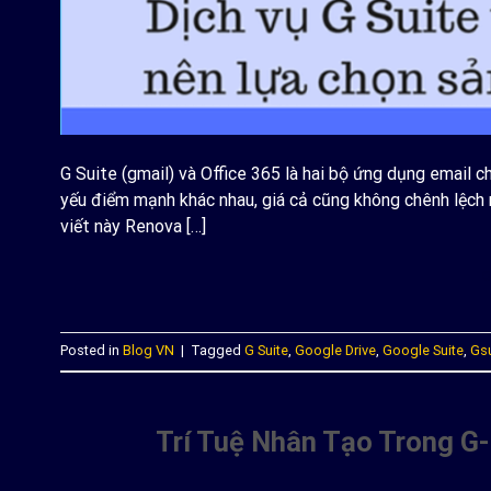
G Suite (gmail) và Office 365 là hai bộ ứng dụng email 
yếu điểm mạnh khác nhau, giá cả cũng không chênh lệch 
viết này Renova […]
C
Posted in
Blog VN
|
Tagged
G Suite
,
Google Drive
,
Google Suite
,
Gsu
Trí Tuệ Nhân Tạo Trong G