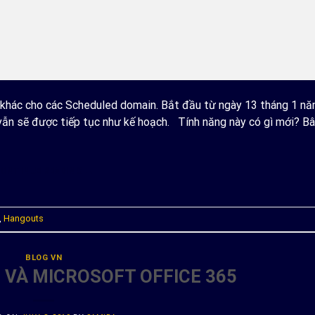
l khác cho các Scheduled domain. Bắt đầu từ ngày 13 tháng 1 n
ẫn sẽ được tiếp tục như kế hoạch. Tính năng này có gì mới? Bâ
ONTINUE READING
→
,
Hangouts
BLOG VN
 VÀ MICROSOFT OFFICE 365