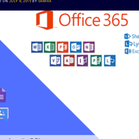
D ON
JULY 8, 2019
BY
SAMIRA