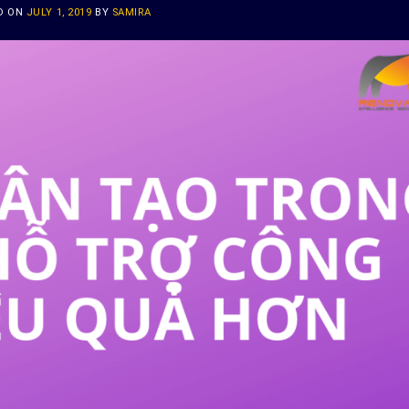
D ON
JULY 1, 2019
BY
SAMIRA