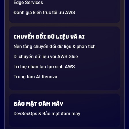
Edge Services
Nam 2026
Gần đây, bạn có thể nghe đến thuật ngữ “Generative
Đánh giá kiến trúc tối ưu AWS
AI” được nhắc khắp nơi: từ báo cáo chiến lược của
các tập đoàn lớn đến bài đăng trên LinkedIn của các
startup công nghệ. Vấn đề là phần lớn lời giải thích
Chuyển đổi dữ liệu và AI
dường như chỉ được viết cho kỹ sư, không phải cho
người […]
Nền tảng chuyển đổi dữ liệu & phân tích
21 phút
Di chuyển dữ liệu với AWS Glue
Trí tuệ nhân tạo tạo sinh AWS
Trung tâm AI Renova
Bảo mật đám mây
DevSecOps & Bảo mật đám mây