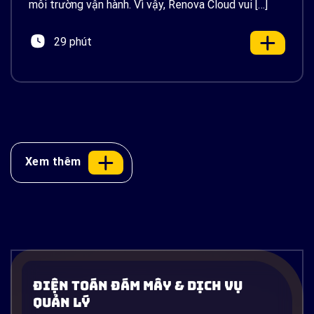
môi trường vận hành. Vì vậy, Renova Cloud vui […]
29 phút
Xem thêm
Docker là gì? Container hóa ứng dụng
từ A-Z và ứng dụng thực tế trên AWS
Điện Toán Đám Mây & Dịch Vụ
Một vấn đề cực kỳ quen thuộc trong ngành phần
Quản Lý
mềm: developer viết xong code, chạy ngon lành trên