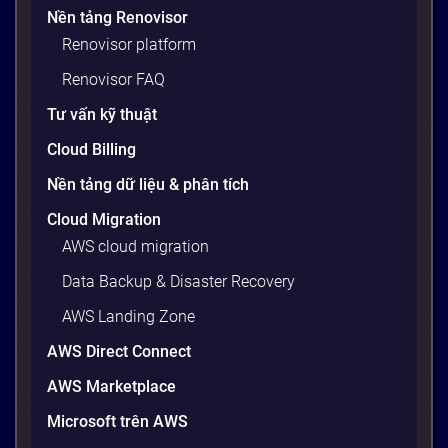
Nền tảng Renovisor
máy cá nhân, nhưng khi đẩy lên server production
Renovisor platform
thì toàn lỗi. Lý do? Sự khác biệt về phiên bản thư
viện, cấu hình OS, biến môi trường – những thứ
Renovisor FAQ
tưởng chừng nhỏ nhưng phá […]
Tư vấn kỹ thuật
20 phút
Cloud Billing
Nền tảng dữ liệu & phân tích
Cloud Migration
AWS cloud migration
Data Backup & Disaster Recovery
AWS Landing Zone
AWS Direct Connect
AWS Marketplace
Generative AI là gì? Giải thích đơn giản
Microsoft trên AWS
và ứng dụng cho doanh nghiệp Việt