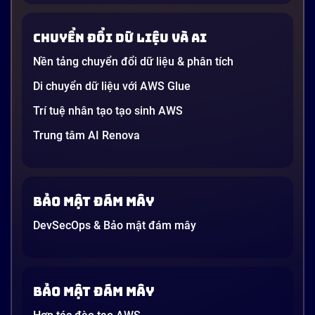
các tập đoàn lớn đến bài đăng trên LinkedIn của các
startup công nghệ. Vấn đề là phần lớn lời giải thích
Chuyển đổi dữ liệu và AI
dường như chỉ được viết cho kỹ sư, không phải cho
người […]
Nền tảng chuyển đổi dữ liệu & phân tích
21 phút
Di chuyển dữ liệu với AWS Glue
Trí tuệ nhân tạo tạo sinh AWS
Trung tâm AI Renova
Bảo mật đám mây
DevSecOps & Bảo mật đám mây
Bảo mật đám mây