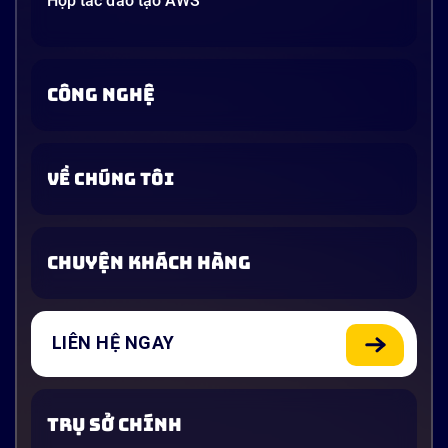
Hợp tác đào tạo AWS
CÔNG NGHỆ
VỀ CHÚNG TÔI
CHUYỆN KHÁCH HÀNG
LIÊN HỆ NGAY
TRỤ SỞ CHÍNH