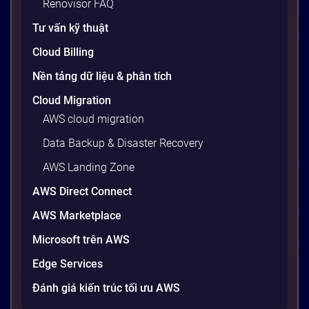
Renovisor FAQ
tưởng chừng nhỏ nhưng phá […]
Tư vấn kỹ thuật
20 phút
Cloud Billing
Nền tảng dữ liệu & phân tích
Cloud Migration
AWS cloud migration
Data Backup & Disaster Recovery
AWS Landing Zone
AWS Direct Connect
AWS Marketplace
Generative AI là gì? Giải thích đơn giản
Microsoft trên AWS
và ứng dụng cho doanh nghiệp Việt
Edge Services
Nam 2026
Gần đây, bạn có thể nghe đến thuật ngữ “Generative
Đánh giá kiến trúc tối ưu AWS
AI” được nhắc khắp nơi: từ báo cáo chiến lược của