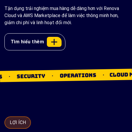
Tận dụng trải nghiệm mua hàng dễ dàng hơn với Renova
Cloud và AWS Marketplace để làm việc thông minh hơn,
giảm chi phí và linh hoạt đổi mới.
Tìm hiểu thêm
.
CLOUD MIGRA
.
OPERATIONS
SECURITY
LỢI ÍCH