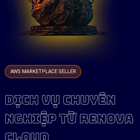
AWS MARKETPLACE SELLER
DỊCH VỤ CHUYÊN
NGHIỆP TỪ RENOVA
CLOUD