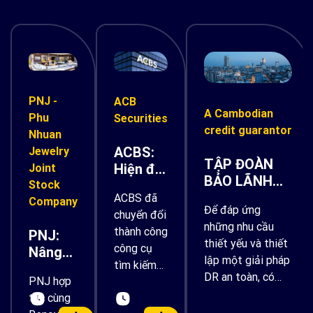
PNJ -
ACB
A Cambodian
Phu
Securities
credit guarantor
Nhuan
ACBS:
Jewelry
TẬP ĐOÀN
Hiện đại
Joint
BẢO LÃNH
hóa quy
Stock
TÍN DỤNG
ACBS đã
trình
Company
Để đáp ứng
HÀNG ĐẦU
chuyển đổi
nghiên
những nhu cầu
CAMPUCHIA
thành công
PNJ:
cứu và
thiết yếu và thiết
HIỆN ĐẠI HÓA
công cụ
Nâng
tư vấn
lập một giải pháp
GIẢI PHÁP
tìm kiếm
tầm
đầu tư
DR an toàn, có
PHỤC HỒI
PNJ hợp
đầu tư nhờ
trải
với Gen
khả năng mở
SAU THẢM
tác cùng
vào tích
nghiệm
AI trên
rộng, đồng thời