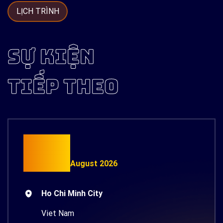
và hình
LỊCH TRÌNH
ảnh,
nhanh hơn
và cá
SỰ KIỆN
nhân hóa
hơn.
TIẾP THEO
15
August 2026
Ho Chi Minh City
Viet Nam