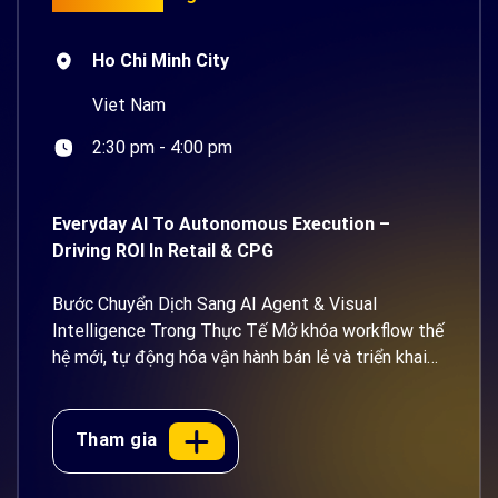
Ho Chi Minh City
Viet Nam
2:30 pm - 4:00 pm
Everyday AI To Autonomous Execution –
Driving ROI In Retail & CPG
Bước Chuyển Dịch Sang AI Agent & Visual
Intelligence Trong Thực Tế Mở khóa workflow thế
hệ mới, tự động hóa vận hành bán lẻ và triển khai
AI doanh nghiệp an toàn Giới Thiệu Sự Kiện AI
đang vượt ra khỏi khuôn khổ của những giao diện
trò chuyện đơn giản. Bước chuyển tiếp [...]
Tham gia