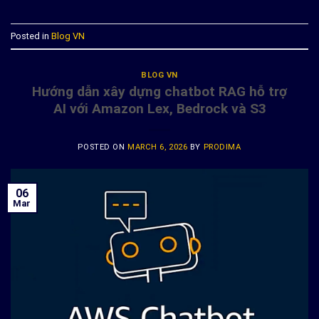
Posted in
Blog VN
BLOG VN
Hướng dẫn xây dựng chatbot RAG hỗ trợ
AI với Amazon Lex, Bedrock và S3
POSTED ON
MARCH 6, 2026
BY
PRODIMA
06
Mar