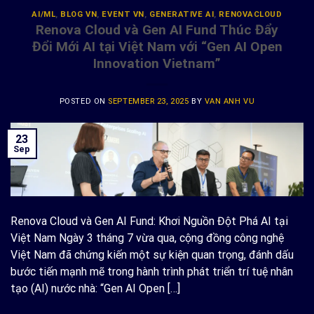
AI/ML
,
BLOG VN
,
EVENT VN
,
GENERATIVE AI
,
RENOVACLOUD
Renova Cloud và Gen AI Fund Thúc Đẩy
Đổi Mới AI tại Việt Nam với “Gen AI Open
Innovation Vietnam”
POSTED ON
SEPTEMBER 23, 2025
BY
VAN ANH VU
23
Sep
Renova Cloud và Gen AI Fund: Khơi Nguồn Đột Phá AI tại
Việt Nam Ngày 3 tháng 7 vừa qua, cộng đồng công nghệ
Việt Nam đã chứng kiến một sự kiện quan trọng, đánh dấu
bước tiến mạnh mẽ trong hành trình phát triển trí tuệ nhân
tạo (AI) nước nhà: “Gen AI Open […]