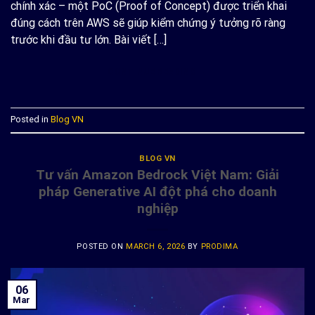
chính xác – một PoC (Proof of Concept) được triển khai
đúng cách trên AWS sẽ giúp kiểm chứng ý tưởng rõ ràng
trước khi đầu tư lớn. Bài viết […]
CONTINUE READING
→
Posted in
Blog VN
BLOG VN
Tư vấn Amazon Bedrock Việt Nam: Giải
pháp Generative AI đột phá cho doanh
nghiệp
POSTED ON
MARCH 6, 2026
BY
PRODIMA
06
Mar