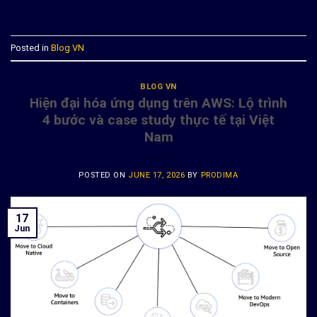
Posted in
Blog VN
BLOG VN
Hiện đại hóa ứng dụng trên AWS: Lộ trình
4 bước và case study thực tế tại Việt
Nam
POSTED ON
JUNE 17, 2026
BY
PRODIMA
17
Jun