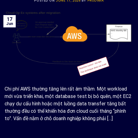
POSTED ON
JUNE 17, 2026
BY
PRODIMA
17
Jun
Chi phí AWS thường tăng lên rất âm thầm. Một workload
mới vừa triển khai, một database test bị bỏ quên, một EC2
chạy dư cấu hình hoặc một luồng data transfer tăng bất
thường đều có thể khiến hóa đơn cloud cuối tháng “phình
to”. Vấn đề nằm ở chỗ doanh nghiệp không phải […]
CONTINUE READING
→