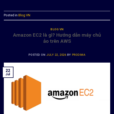
Posted in
Blog VN
BLOG VN
Amazon EC2 là gì? Hướng dẫn máy chủ
ảo trên AWS
POSTED ON
JULY 22, 2026
BY
PRODIMA
22
Jul