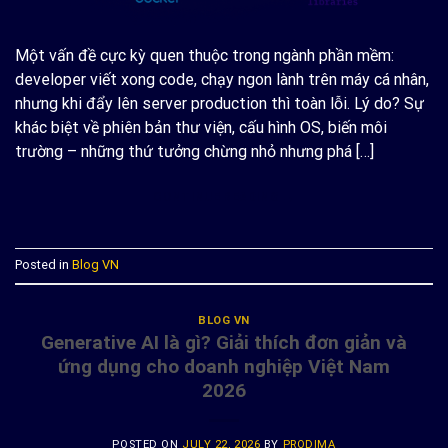
Một vấn đề cực kỳ quen thuộc trong ngành phần mềm:
developer viết xong code, chạy ngon lành trên máy cá nhân,
nhưng khi đẩy lên server production thì toàn lỗi. Lý do? Sự
khác biệt về phiên bản thư viện, cấu hình OS, biến môi
trường – những thứ tưởng chừng nhỏ nhưng phá […]
CONTINUE READING
→
Posted in
Blog VN
BLOG VN
Generative AI là gì? Giải thích đơn giản và
ứng dụng cho doanh nghiệp Việt Nam
2026
POSTED ON
JULY 22, 2026
BY
PRODIMA