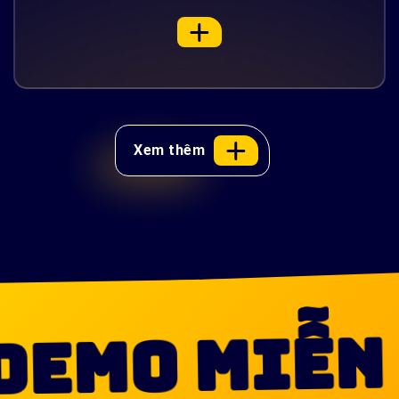
Xem thêm
MO MIỄN P