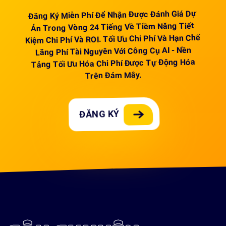
Đăng Ký Miễn Phí Để Nhận Được Đánh Giá Dự
Án Trong Vòng 24 Tiếng Về Tiềm Năng Tiết
Kiệm Chi Phí Và ROI. Tối Ưu Chi Phí Và Hạn Chế
Lãng Phí Tài Nguyên Với Công Cụ AI - Nền
Tảng Tối Ưu Hóa Chi Phí Được Tự Động Hóa
Trên Đám Mây.
ĐĂNG KÝ