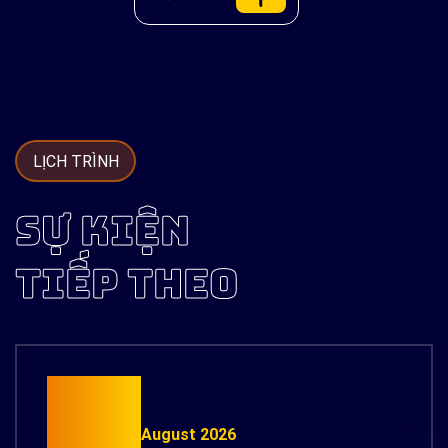
và hình ảnh,
theo thời
DR hiện đại,
nhanh hơn và
gian thực
chuẩn cloud-
cá nhân hóa
nhanh hơn.
native trên
hơn.
Amazon Web
Services (AWS).
LỊCH TRÌNH
SỰ KIỆN
TIẾP THEO
15
August 2026