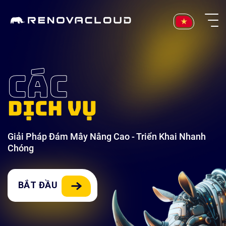
Skip
to
content
CÁC
DỊCH VỤ
Giải Pháp Đám Mây Nâng Cao - Triển Khai Nhanh
Chóng
BẮT ĐẦU