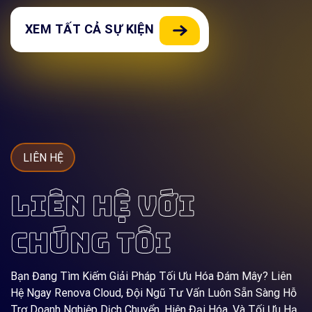
XEM TẤT CẢ SỰ KIỆN
LIÊN HỆ
LIÊN HỆ VỚI
CHÚNG TÔI
Bạn Đang Tìm Kiếm Giải Pháp Tối Ưu Hóa Đám Mây? Liên
Hệ Ngay Renova Cloud, Đội Ngũ Tư Vấn Luôn Sẵn Sàng Hỗ
Trợ Doanh Nghiệp Dịch Chuyển, Hiện Đại Hóa, Và Tối Ưu Hạ