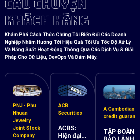
CÂU CHUYỆN
KHÁCH HÀNG
Khám Phá Cách Thức Chúng Tôi Biến Đổi Các Doanh
Nghiệp Nhằm Hướng Tới Hiệu Quả Tối Ưu Tốc Độ Xử Lý
Và Năng Suất Hoạt Động Thông Qua Các Dịch Vụ & Giải
Pháp Cho Dữ Liệu, DevOps Và Đám Mây.
PNJ - Phu
ACB
A Cambodian
Nhuan
Securities
credit guarant
Jewelry
ACBS:
Joint Stock
TẬP ĐOÀN
Hiện đại
Company
BẢO LÃNH