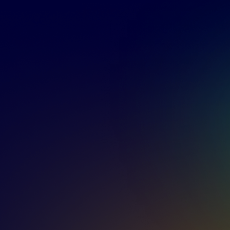
Nghia Ta
DevOps Engineer
Phat Lam
AWS Champion Instructor
Khanh Ho
CTO
Tin Tran
Solutions Architect