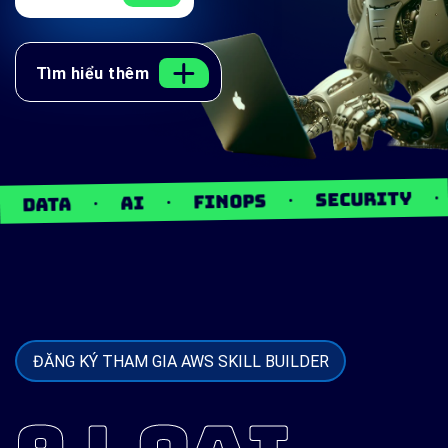
Tìm hiểu thêm
.
.
OPER
.
.
SECURITY
FINOPS
AI
ĐĂNG KÝ THAM GIA AWS SKILL BUILDER