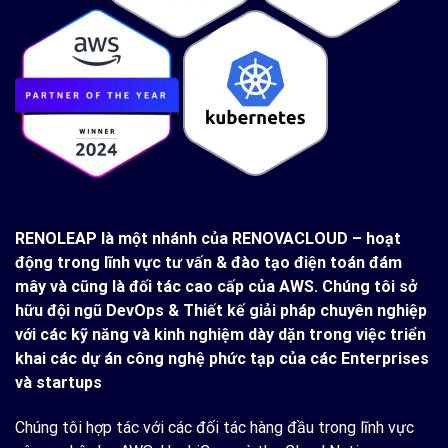
Lộ Trình Học Tập Được Thiết Kế Riêng
Chúng tôi luôn thiết kế các chương trình đào tạo
dành riêng cho bạn với tiêu chí bảo đảm kết quả
đầu ra tốt nhất theo yêu cầu mà bạn
đề ra.
RENOLEAP là một nhánh của RENOVACLOUD – hoạt
động trong lĩnh vực tư vấn & đào tạo điện toán đám
mây và cũng là đối tác cao cấp của AWS. Chúng tôi sở
hữu đội ngũ DevOps & Thiết kế giải pháp chuyên nghiệp
với các kỹ năng và kinh nghiệm dày dặn trong việc triển
khai các dự án công nghệ phức tạp của các Enterprises
và startups
Chúng tôi hợp tác với các đối tác hàng đầu trong lĩnh vực
Thành Tựu Toàn Cầu