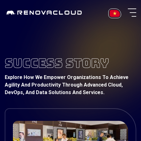
Skip
to
content
SUCCESS STORY
Explore How We Empower Organizations To Achieve
Agility And Productivity Through Advanced Cloud,
DevOps, And Data Solutions And Services.