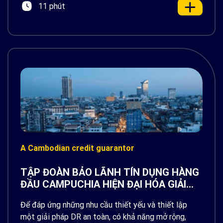
11 phút
A Cambodian credit guarantor
TẬP ĐOÀN BẢO LÃNH TÍN DỤNG HÀNG
ĐẦU CAMPUCHIA HIỆN ĐẠI HÓA GIẢI
PHÁP PHỤC HỒI SAU THẢM HỌA CÙNG
Để đáp ứng những nhu cầu thiết yếu và thiết lập
AWS & RENOVA CLOUD
một giải pháp DR an toàn, có khả năng mở rộng,