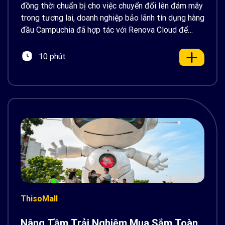
đồng thời chuẩn bị cho việc chuyển đổi lên đám mây
trong tương lai, doanh nghiệp bảo lãnh tín dụng hàng
đầu Campuchia đã hợp tác với Renova Cloud để
thiết kế và triển khai một kiến trúc DR hiện đại,
chuẩn cloud-native trên Amazon Web Services
10 phút
(AWS).
ThisoMall
Nâng Tầm Trải Nghiệm Mua Sắm Toàn