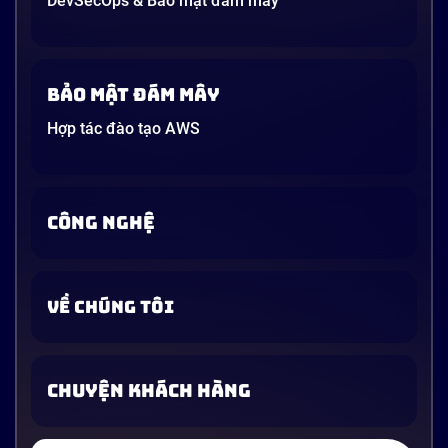
DevSecOps & Bảo mật đám mây
Bảo mật đám mây
Hợp tác đào tạo AWS
CÔNG NGHỆ
VỀ CHÚNG TÔI
CHUYỆN KHÁCH HÀNG