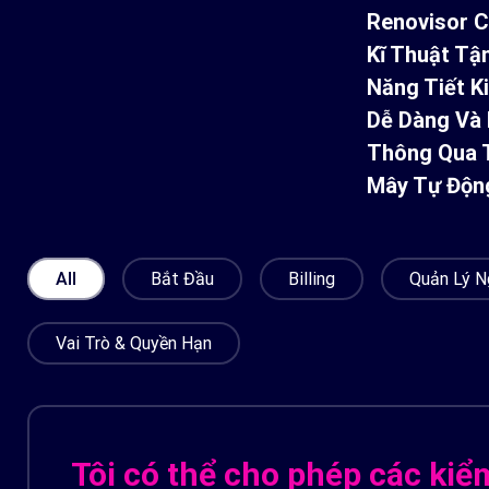
Renovisor C
Kĩ Thuật Tậ
Năng Tiết K
Dễ Dàng Và 
Thông Qua T
Mây Tự Độn
All
Bắt Đầu
Billing
Quản Lý N
Vai Trò & Quyền Hạn
Tôi có thể cho phép các kiể