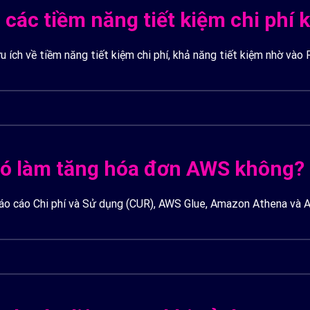
 các tiềm năng tiết kiệm chi phí 
ích về tiềm năng tiết kiệm chi phí, khả năng tiết kiệm nhờ vào 
có làm tăng hóa đơn AWS không?
áo cáo Chi phí và Sử dụng (CUR), AWS Glue, Amazon Athena và A
phát sinh một số chi phí nhỏ, bao gồm:
a.
 Amazon QuickSight (nếu bạn sử dụng tính năng này).