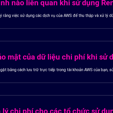
 sinh nào liên quan khi sử dụng R
ạn có sử dụng các chức năng tự động.
 ý rằng việc sử dụng các dịch vụ của AWS để thu thập và xử lý dữ
WS khi sử dụng Renovisor vào khoảng 40-50 USD mỗi tháng.
 giá của AWS.
bảo mật của dữ liệu chi phí khi s
gặt bằng cách lưu trữ trực tiếp trong tài khoản AWS của bạn, sử
iển thị, không lưu trữ bất kỳ thông tin chi phí nào của bạn.
lý chi phí cho các tổ chức sử d