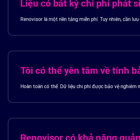
Liệu có bất kỳ chi phí phát
Chi phí sử dụng Lambda hoặc Step functions nếu b
Renovisor là một nền tảng miễn phí. Tuy nhiên, cần lưu
Theo ước tính, chi phí phát sinh thêm trên hóa đơn A
Athena, S3, QuickSight) sẽ phát sinh chi phí theo bảng
Tôi có thể yên tâm về tính 
Hoàn toàn có thể. Dữ liệu chi phí được bảo vệ nghiêm n
tải. Renovisor chỉ đóng vai trò là công cụ phân tích và h
Renovisor có khả năng quản 