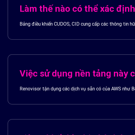
Làm thế nào có thể xác định
Bảng điều khiển CUDOS, CID cung cấp các thông tin hữu 
Việc sử dụng nền tảng này 
Renovisor tận dụng các dịch vụ sẵn có của AWS như B
không đáng kể, nhưng việc sử dụng các dịch vụ này sẽ 
Chi phí lưu trữ dữ liệu CUR trên Amazon S3.
Chi phí cho các truy vấn dữ liệu bằng Amazon Athen
Chi phí sử dụng bảng điều khiển trực quan hóa trên