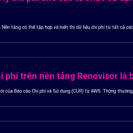
ền tảng có thể tập hợp và hiển thị dữ liệu chi phí từ tất cả cá
i phí trên nền tảng Renovisor là 
mới của Báo cáo Chi phí và Sử dụng (CUR) từ AWS. Thông thường, 
ả năng theo dõi chi phí gần như ngay lập tức.