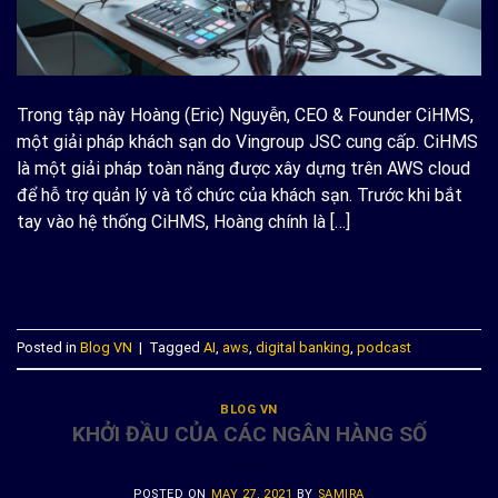
Trong tập này Hoàng (Eric) Nguyễn, CEO & Founder CiHMS,
một giải pháp khách sạn do Vingroup JSC cung cấp. CiHMS
là một giải pháp toàn năng được xây dựng trên AWS cloud
để hỗ trợ quản lý và tổ chức của khách sạn. Trước khi bắt
tay vào hệ thống CiHMS, Hoàng chính là […]
CONTINUE READING
→
Posted in
Blog VN
|
Tagged
AI
,
aws
,
digital banking
,
podcast
BLOG VN
KHỞI ĐẦU CỦA CÁC NGÂN HÀNG SỐ
POSTED ON
MAY 27, 2021
BY
SAMIRA