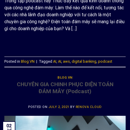
Trong tập podcast này Thúc đẩy kết quả kinh doanh thông
qua công nghệ đám mây: Làm thế nào để kết nối, tương tác
với các nhà lãnh đạo doanh nghiệp với tư cách là một
chuyên gia công nghệ? Điện toán đám mây sẽ mang lại điều
gì cho doanh nghiệp của bạn? Và […]
CONTINUE READING
→
Posted in
Blog VN
|
Tagged
AI
,
AI
,
aws
,
digital banking
,
podcast
BLOG VN
CHUYÊN GIA CHINH PHỤC ĐIỆN TOÁN
ĐÁM MÂY (Podcast)
POSTED ON
JULY 2, 2021
BY
RENOVA CLOUD
02
Jul