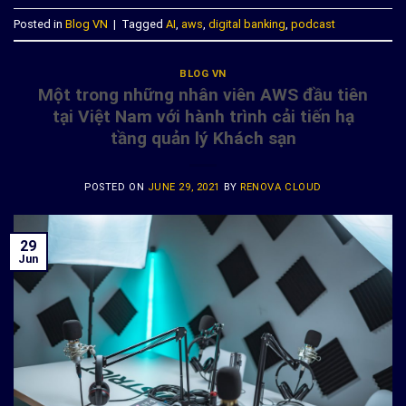
Posted in
Blog VN
|
Tagged
AI
,
aws
,
digital banking
,
podcast
BLOG VN
Một trong những nhân viên AWS đầu tiên
tại Việt Nam với hành trình cải tiến hạ
tầng quản lý Khách sạn
POSTED ON
JUNE 29, 2021
BY
RENOVA CLOUD
29
Jun