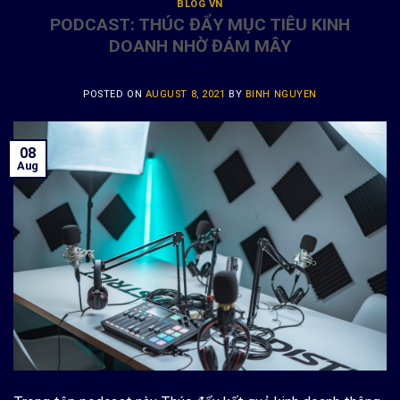
BLOG VN
PODCAST: THÚC ĐẨY MỤC TIÊU KINH
DOANH NHỜ ĐÁM MÂY
POSTED ON
AUGUST 8, 2021
BY
BINH NGUYEN
08
Aug