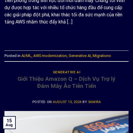
tiên phong trong lĩnh vực đổi mới đám mây. Chúng tôi vinh
dự được hợp tác với nhiều tổ chức hàng đầu để cung cấp
các giải pháp đột phá, khai thác tối đa sức mạnh của nền
tảng AWS nhằm thúc đẩy khả […]
CONTINUE READING
→
Posted in
AI/ML
,
AWS modernization
,
Generative AI
,
Migrations
GENERATIVE AI
Giới Thiệu Amazon Q – Dịch Vụ Trợ lý
Đám Mây Ảo Tiên Tiến
POSTED ON
AUGUST 15, 2024
BY
SAMIRA
15
Aug