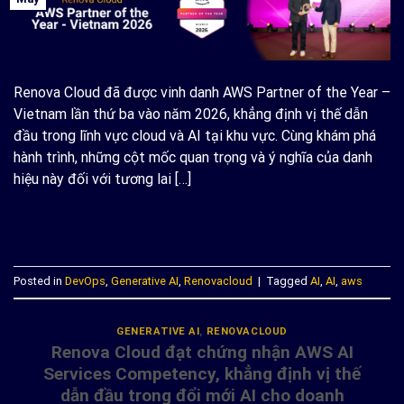
Renova Cloud đã được vinh danh AWS Partner of the Year –
Vietnam lần thứ ba vào năm 2026, khẳng định vị thế dẫn
đầu trong lĩnh vực cloud và AI tại khu vực. Cùng khám phá
hành trình, những cột mốc quan trọng và ý nghĩa của danh
hiệu này đối với tương lai […]
CONTINUE READING
→
Posted in
DevOps
,
Generative AI
,
Renovacloud
|
Tagged
AI
,
AI
,
aws
GENERATIVE AI
,
RENOVACLOUD
Renova Cloud đạt chứng nhận AWS AI
Services Competency, khẳng định vị thế
dẫn đầu trong đổi mới AI cho doanh