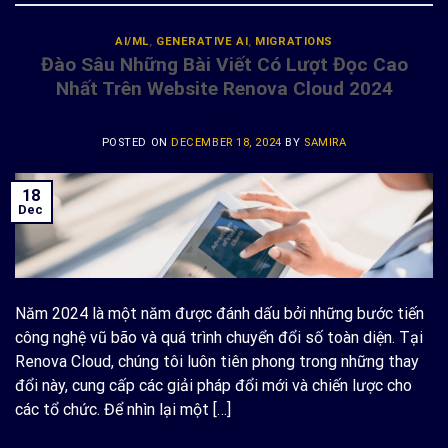
AI/ML
,
GENERATIVE AI
,
MIGRATIONS
Đào Sâu Những Bài Viết Có Lượt Đọc Cao
Nhất Trên Website Renova Cloud 2024
POSTED ON
DECEMBER 18, 2024
BY
SAMIRA
18
Dec
Năm 2024 là một năm được đánh dấu bởi những bước tiến
công nghệ vũ bão và quá trình chuyển đổi số toàn diện. Tại
Renova Cloud, chúng tôi luôn tiên phong trong những thay
đổi này, cung cấp các giải pháp đổi mới và chiến lược cho
các tổ chức. Để nhìn lại một […]