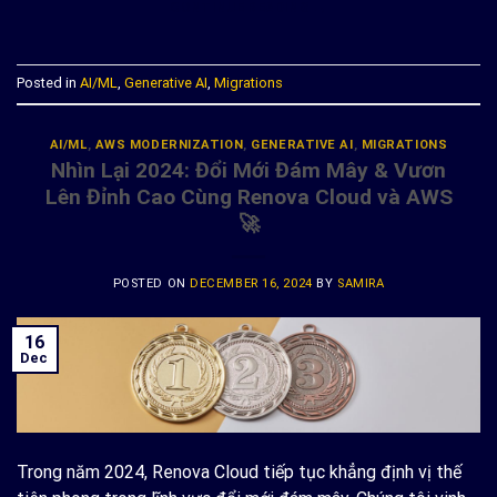
CONTINUE READING
→
Posted in
AI/ML
,
Generative AI
,
Migrations
AI/ML
,
AWS MODERNIZATION
,
GENERATIVE AI
,
MIGRATIONS
Nhìn Lại 2024: Đổi Mới Đám Mây & Vươn
Lên Đỉnh Cao Cùng Renova Cloud và AWS
🚀
POSTED ON
DECEMBER 16, 2024
BY
SAMIRA
16
Dec
Trong năm 2024, Renova Cloud tiếp tục khẳng định vị thế