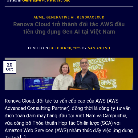
Posted in
Generative AI
,
Renovacloud
AI/ML
,
GENERATIVE AI
,
RENOVACLOUD
Renova Cloud trở thành đối tác AWS đầu
tiên ứng dụng Gen AI tại Việt Nam
POSTED ON
OCTOBER 20, 2025
BY
VAN ANH VU
20
Oct
Renova Cloud, đối tác tư vấn cấp cao của AWS (AWS
Advanced Consulting Partner), đồng thời là công ty tư vấn
điện toán đám mây hàng đầu tại Việt Nam và Campuchia,
vừa công bố Thỏa thuận Hợp tác Chiến lược (SCA) với
Amazon Web Services (AWS) nhằm thúc đẩy việc ứng dụng
Trí tuệ […]