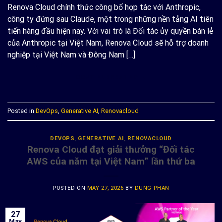
Renova Cloud chính thức công bố hợp tác với Anthropic,
công ty đứng sau Claude, một trong những nền tảng AI tiên
tiến hàng đầu hiện nay. Với vai trò là Đối tác ủy quyền bán lẻ
của Anthropic tại Việt Nam, Renova Cloud sẽ hỗ trợ doanh
nghiệp tại Việt Nam và Đông Nam […]
CONTINUE READING
→
Posted in
DevOps
,
Generative AI
,
Renovacloud
DEVOPS
,
GENERATIVE AI
,
RENOVACLOUD
Renova Cloud đạt giải thưởng “Đối tác
AWS của năm tại Việt Nam” lần thứ ba
POSTED ON
MAY 27, 2026
BY
DUNG PHAN
27
May