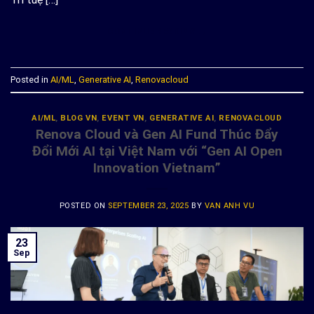
CONTINUE READING
→
Posted in
AI/ML
,
Generative AI
,
Renovacloud
AI/ML
,
BLOG VN
,
EVENT VN
,
GENERATIVE AI
,
RENOVACLOUD
Renova Cloud và Gen AI Fund Thúc Đẩy
Đổi Mới AI tại Việt Nam với “Gen AI Open
Innovation Vietnam”
POSTED ON
SEPTEMBER 23, 2025
BY
VAN ANH VU
23
Sep