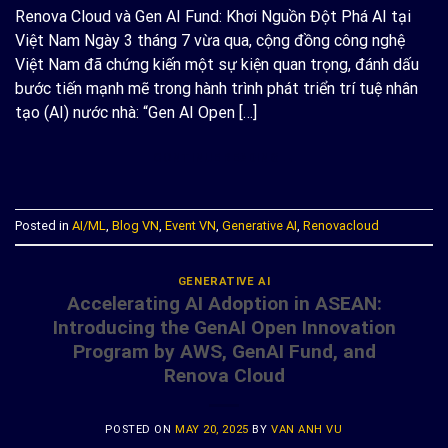
Renova Cloud và Gen AI Fund: Khơi Nguồn Đột Phá AI tại
Việt Nam Ngày 3 tháng 7 vừa qua, cộng đồng công nghệ
Việt Nam đã chứng kiến một sự kiện quan trọng, đánh dấu
bước tiến mạnh mẽ trong hành trình phát triển trí tuệ nhân
tạo (AI) nước nhà: “Gen AI Open […]
CONTINUE READING
→
Posted in
AI/ML
,
Blog VN
,
Event VN
,
Generative AI
,
Renovacloud
GENERATIVE AI
Accelerating AI Adoption in ASEAN:
Introducing the GenAI Open Innovation
Program by AWS, GenAI Fund, and
Renova Cloud
POSTED ON
MAY 20, 2025
BY
VAN ANH VU