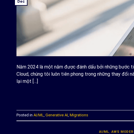
Dec
Năm 2024 là một năm được đánh dấu bởi những bước tiến
Cloud, chúng tôi luôn tiên phong trong những thay đổi nà
lại một […]
C
Posted in
AI/ML
,
Generative AI
,
Migrations
AI/ML
,
AWS MODER