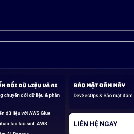
ONTINUE READING
→
Bảo mật đám mây
n đổi dữ liệu và AI
g chuyển đổi dữ liệu & phân
DevSecOps & Bảo mật đám
ển dữ liệu với AWS Glue
LIÊN HỆ NGAY
 nhân tạo tạo sinh AWS