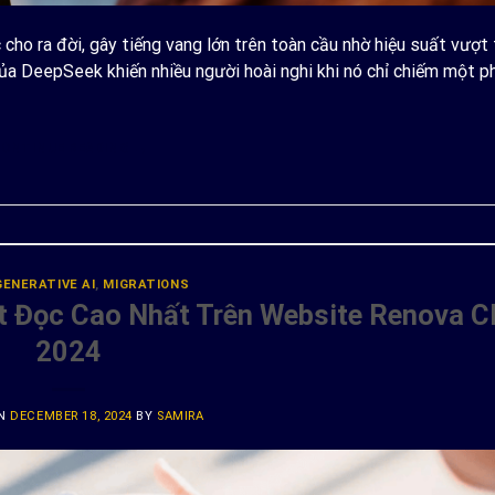
o ra đời, gây tiếng vang lớn trên toàn cầu nhờ hiệu suất vượt 
 của DeepSeek khiến nhiều người hoài nghi khi nó chỉ chiếm một p
ONTINUE READING
→
GENERATIVE AI
,
MIGRATIONS
t Đọc Cao Nhất Trên Website Renova C
2024
ON
DECEMBER 18, 2024
BY
SAMIRA