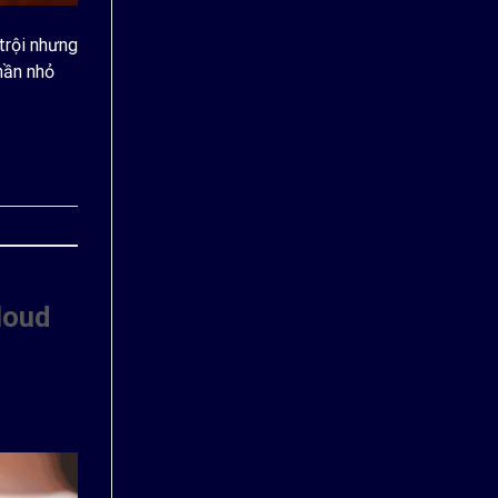
trội nhưng
hần nhỏ
loud