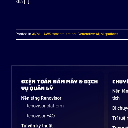
khả […]
C
Posted in
AI/ML
,
AWS modernization
,
Generative AI
,
Migrations
Điện Toán Đám Mây & Dịch
Chuyể
Vụ Quản Lý
Nền tản
Nền tảng Renovisor
tích
Renovisor platform
Di chuy
Renovisor FAQ
Trí tuệ
Tư vấn kỹ thuật