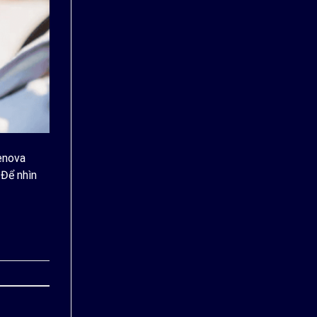
enova
 Để nhìn