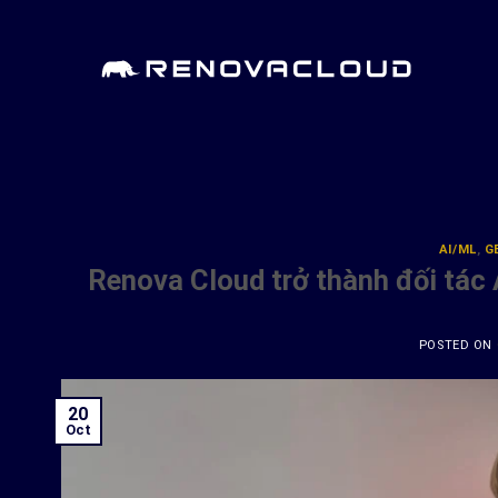
Skip
to
content
AI/ML
,
G
Renova Cloud trở thành đối tác
POSTED ON
20
Oct