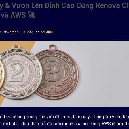
y & Vươn Lên Đỉnh Cao Cùng Renova C
và AWS 🚀
ON
DECEMBER 16, 2024
BY
SAMIRA
ế tiên phong trong lĩnh vực đổi mới đám mây. Chúng tôi vinh dự
áp đột phá, khai thác tối đa sức mạnh của nền tảng AWS nhằm t