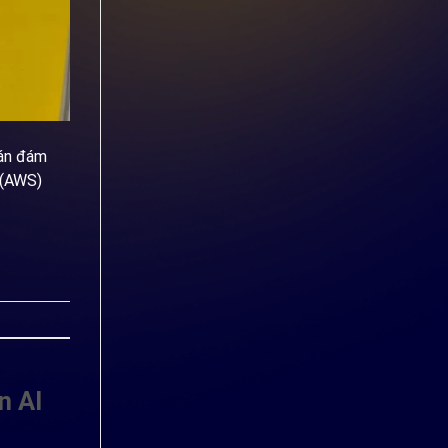
oán đám
 (AWS)
n AI