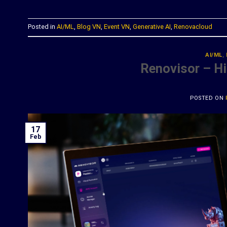
Posted in
AI/ML
,
Blog VN
,
Event VN
,
Generative AI
,
Renovacloud
AI/ML
,
Renovisor – H
POSTED ON
17
Feb