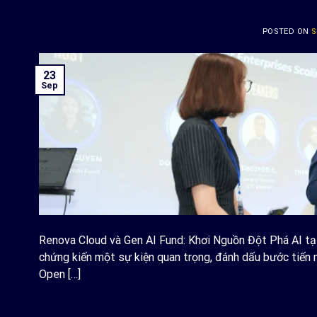
POSTED ON
S
23
Sep
Renova Cloud và Gen AI Fund: Khơi Nguồn Đột Phá AI tạ
chứng kiến một sự kiện quan trọng, đánh dấu bước tiến mạ
Open […]
C