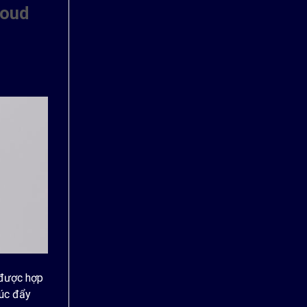
loud
 được hợp
húc đẩy