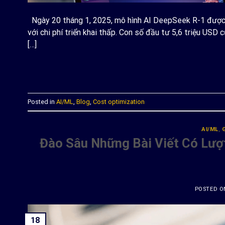
Ngày 20 tháng 1, 2025, mô hình AI DeepSeek R-1 được ch
với chi phí triển khai thấp. Con số đầu tư 5,6 triệu USD
[…]
C
Posted in
AI/ML
,
Blog
,
Cost optimization
AI/ML
,
Đào Sâu Những Bài Viết Có Lượ
POSTED 
18