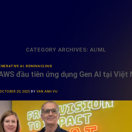
CATEGORY ARCHIVES:
AI/ML
ENERATIVE AI
,
RENOVACLOUD
 AWS đầu tiên ứng dụng Gen AI tại Việt
OCTOBER 20, 2025
BY
VAN ANH VU