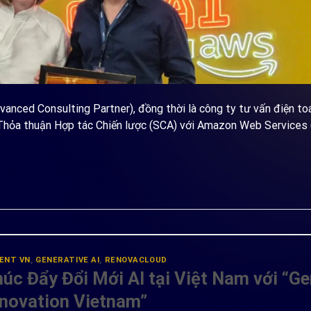
anced Consulting Partner), đồng thời là công ty tư vấn điện t
Thỏa thuận Hợp tác Chiến lược (SCA) với Amazon Web Services
ONTINUE READING
→
ENT VN
,
GENERATIVE AI
,
RENOVACLOUD
úc Đẩy Đổi Mới AI tại Việt Nam với “Ge
novation Vietnam”