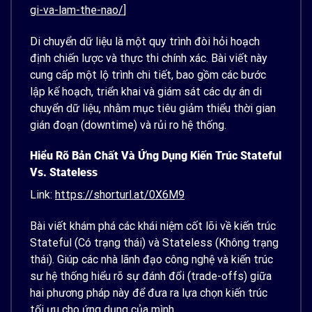
gi-va-lam-the-nao/
]
Di chuyển dữ liệu là một quy trình đòi hỏi hoạch
định chiến lược và thực thi chính xác. Bài viết này
cung cấp một lộ trình chi tiết, bao gồm các bước
lập kế hoạch, triển khai và giám sát các dự án di
chuyển dữ liệu, nhằm mục tiêu giảm thiểu thời gian
gián đoạn (downtime) và rủi ro hệ thống.
Hiểu Rõ Bản Chất Và Ứng Dụng Kiến Trúc Stateful
Vs. Stateless
Link:
https://shorturl.at/0X6M9
Bài viết khám phá các khái niệm cốt lõi về kiến trúc
Stateful (Có trạng thái) và Stateless (Không trạng
thái). Giúp các nhà lãnh đạo công nghệ và kiến trúc
sư hệ thống hiểu rõ sự đánh đổi (trade-offs) giữa
hai phương pháp này để đưa ra lựa chọn kiến trúc
tối ưu cho ứng dụng của mình.