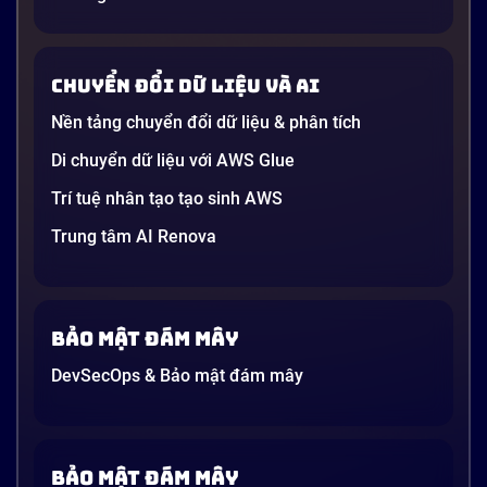
AI” được nhắc khắp nơi: từ báo cáo chiến lược của
các tập đoàn lớn đến bài đăng trên LinkedIn của các
startup công nghệ. Vấn đề là phần lớn lời giải thích
Chuyển đổi dữ liệu và AI
dường như chỉ được viết cho kỹ sư, không phải cho
người […]
Nền tảng chuyển đổi dữ liệu & phân tích
21 phút
Di chuyển dữ liệu với AWS Glue
Trí tuệ nhân tạo tạo sinh AWS
Trung tâm AI Renova
Bảo mật đám mây
DevSecOps & Bảo mật đám mây
Bảo mật đám mây