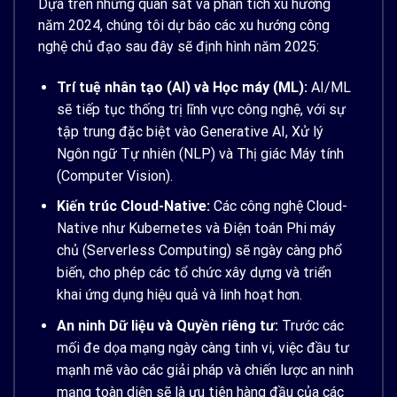
Dựa trên những quan sát và phân tích xu hướng
năm 2024, chúng tôi dự báo các xu hướng công
nghệ chủ đạo sau đây sẽ định hình năm 2025:
Trí tuệ nhân tạo (AI) và Học máy (ML):
AI/ML
sẽ tiếp tục thống trị lĩnh vực công nghệ, với sự
tập trung đặc biệt vào Generative AI, Xử lý
Ngôn ngữ Tự nhiên (NLP) và Thị giác Máy tính
(Computer Vision).
Kiến trúc Cloud-Native:
Các công nghệ Cloud-
Native như Kubernetes và Điện toán Phi máy
chủ (Serverless Computing) sẽ ngày càng phổ
biến, cho phép các tổ chức xây dựng và triển
khai ứng dụng hiệu quả và linh hoạt hơn.
An ninh Dữ liệu và Quyền riêng tư:
Trước các
mối đe dọa mạng ngày càng tinh vi, việc đầu tư
mạnh mẽ vào các giải pháp và chiến lược an ninh
mạng toàn diện sẽ là ưu tiên hàng đầu của các