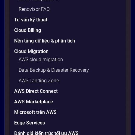
viện, cấu hình OS, biến môi trường – những thứ
Renovisor FAQ
tưởng chừng nhỏ nhưng phá […]
Tư vấn kỹ thuật
20 phút
Cloud Billing
Nền tảng dữ liệu & phân tích
Cloud Migration
AWS cloud migration
Data Backup & Disaster Recovery
AWS Landing Zone
AWS Direct Connect
AWS Marketplace
Generative AI là gì? Giải thích đơn giản
Microsoft trên AWS
và ứng dụng cho doanh nghiệp Việt
Edge Services
Nam 2026
Gần đây, bạn có thể nghe đến thuật ngữ “Generative
Đánh giá kiến trúc tối ưu AWS