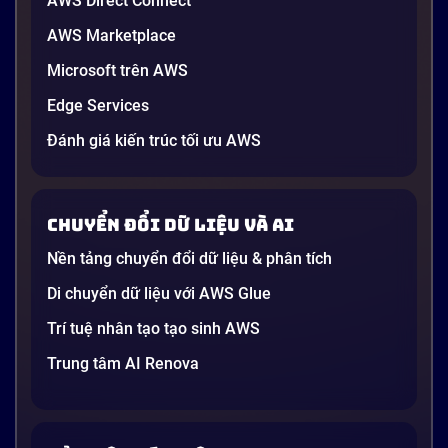
AWS Direct Connect
AWS Marketplace
Generative AI là gì? Giải thích đơn giản
Microsoft trên AWS
và ứng dụng cho doanh nghiệp Việt
Edge Services
Nam 2026
Gần đây, bạn có thể nghe đến thuật ngữ “Generative
Đánh giá kiến trúc tối ưu AWS
AI” được nhắc khắp nơi: từ báo cáo chiến lược của
các tập đoàn lớn đến bài đăng trên LinkedIn của các
startup công nghệ. Vấn đề là phần lớn lời giải thích
Chuyển đổi dữ liệu và AI
dường như chỉ được viết cho kỹ sư, không phải cho
người […]
Nền tảng chuyển đổi dữ liệu & phân tích
21 phút
Di chuyển dữ liệu với AWS Glue
Trí tuệ nhân tạo tạo sinh AWS
Trung tâm AI Renova