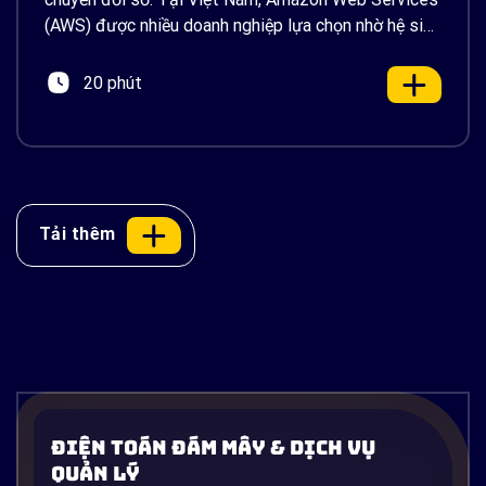
(AWS) được nhiều doanh nghiệp lựa chọn nhờ hệ sinh
thái dịch vụ đa dạng, hiệu […]
20 phút
Tải thêm
Điện Toán Đám Mây & Dịch Vụ
Quản Lý