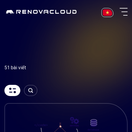
Skip
to
content
51 bài viết