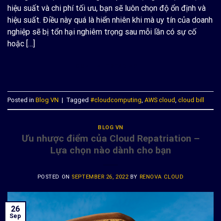
hiệu suất và chi phí tối ưu, bạn sẽ luôn chọn độ ổn định và
hiệu suất. Điều này quá là hiển nhiên khi mà uy tín của doanh
nghiệp sẽ bị tổn hại nghiêm trọng sau mỗi lần có sự cố
hoặc […]
CONTINUE READING
→
Posted in
Blog VN
|
Tagged
#cloudcomputing
,
AWS cloud
,
cloud bill
BLOG VN
Ưu nhược điểm của Cloud Repatriation –
Lựa chọn nào dành cho bạn
POSTED ON
SEPTEMBER 26, 2022
BY
RENOVA CLOUD
26
Sep