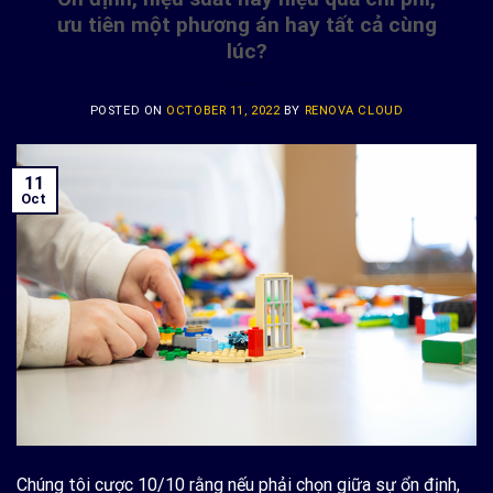
ưu tiên một phương án hay tất cả cùng
lúc?
POSTED ON
OCTOBER 11, 2022
BY
RENOVA CLOUD
11
Oct
Chúng tôi cược 10/10 rằng nếu phải chọn giữa sự ổn định,