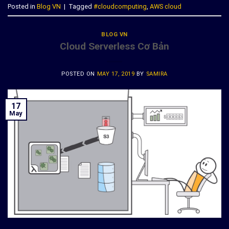
Posted in
Blog VN
|
Tagged
#cloudcomputing
,
AWS cloud
BLOG VN
Cloud Serverless Cơ Bản
POSTED ON
MAY 17, 2019
BY
SAMIRA
17
May