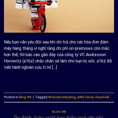
Nếu bạn vẫn yêu đời sau khi chi trả cho các hóa đơn đám
mây hàng tháng vì nghĩ rằng chi phí on-premises còn mắc
hơn thế, thì báo cáo gần đây của công ty VC Andresson
Horowitz (a16z) chắc chắn sẽ làm cho bạn bị sốc. a16z đã
tiến hành nghiên cứu tỉ mỉ […]
CONTINUE READING
→
Posted in
Blog VN
|
Tagged
#cloudcomputing
,
AWS cloud
,
cloud bill
BLOG VN
Ổn định, hiệu suất hay hiệu quả chi phí,