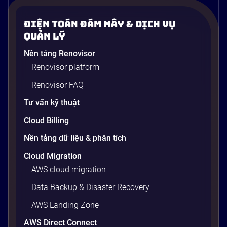
từ A-Z và ứng dụng thực tế trên AWS
Điện Toán Đám Mây & Dịch Vụ
Một vấn đề cực kỳ quen thuộc trong ngành phần
Quản Lý
mềm: developer viết xong code, chạy ngon lành trên
Nền tảng Renovisor
máy cá nhân, nhưng khi đẩy lên server production
Renovisor platform
thì toàn lỗi. Lý do? Sự khác biệt về phiên bản thư
viện, cấu hình OS, biến môi trường – những thứ
Renovisor FAQ
tưởng chừng nhỏ nhưng phá […]
Tư vấn kỹ thuật
20 phút
Cloud Billing
Nền tảng dữ liệu & phân tích
Cloud Migration
AWS cloud migration
Data Backup & Disaster Recovery
AWS Landing Zone
AWS Direct Connect