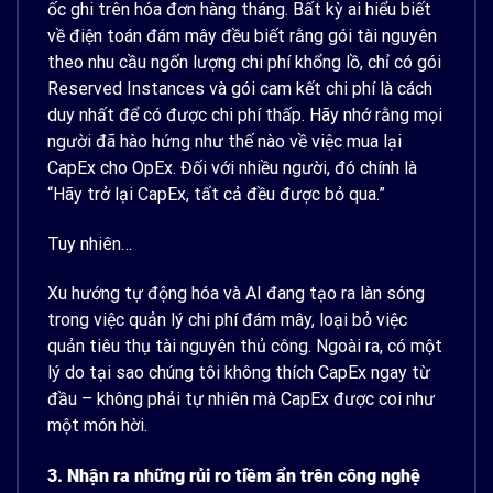
ốc ghi trên hóa đơn hàng tháng. Bất kỳ ai hiểu biết
về điện toán đám mây đều biết rằng gói tài nguyên
theo nhu cầu ngốn lượng chi phí khổng lồ, chỉ có gói
Reserved Instances
và gói cam kết chi phí là cách
duy nhất để có được chi phí thấp. Hãy nhớ rằng mọi
người đã hào hứng như thế nào về việc mua lại
CapEx cho OpEx. Đối với nhiều người, đó chính là
“Hãy trở lại CapEx, tất cả đều được bỏ qua.”
Tuy nhiên…
Xu hướng tự động hóa và AI đang tạo ra làn sóng
trong việc quản lý chi phí đám mây, loại bỏ việc
quản tiêu thụ tài nguyên thủ công. Ngoài ra, có một
lý do tại sao chúng tôi không thích CapEx ngay từ
đầu – không phải tự nhiên mà CapEx được coi như
một món hời.
3. Nhận ra những rủi ro tiềm ẩn trên công nghệ