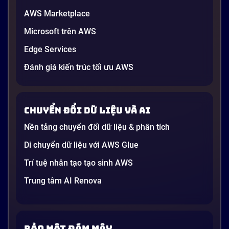
AWS Marketplace
Generative AI là gì? Giải thích đơn giản
Microsoft trên AWS
và ứng dụng cho doanh nghiệp Việt
Edge Services
Nam 2026
Gần đây, bạn có thể nghe đến thuật ngữ “Generative
Đánh giá kiến trúc tối ưu AWS
AI” được nhắc khắp nơi: từ báo cáo chiến lược của
các tập đoàn lớn đến bài đăng trên LinkedIn của các
startup công nghệ. Vấn đề là phần lớn lời giải thích
Chuyển đổi dữ liệu và AI
dường như chỉ được viết cho kỹ sư, không phải cho
người […]
Nền tảng chuyển đổi dữ liệu & phân tích
21 phút
Di chuyển dữ liệu với AWS Glue
Trí tuệ nhân tạo tạo sinh AWS
Trung tâm AI Renova
Bảo mật đám mây