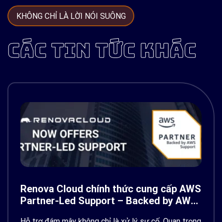
KHÔNG CHỈ LÀ LỜI NÓI SUÔNG
CÁC TIN TỨC KHÁC
Renova Cloud chính thức cung cấp AWS
Partner-Led Support – Backed by AWS
Support
Hỗ trợ đám mây không chỉ là xử lý sự cố. Quan trọng