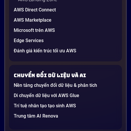
AWS Direct Connect
AWS Marketplace
Generative AI là gì? Giải thích đơn giản
Microsoft trên AWS
và ứng dụng cho doanh nghiệp Việt
Edge Services
Nam 2026
Gần đây, bạn có thể nghe đến thuật ngữ “Generative
Đánh giá kiến trúc tối ưu AWS
AI” được nhắc khắp nơi: từ báo cáo chiến lược của
các tập đoàn lớn đến bài đăng trên LinkedIn của các
startup công nghệ. Vấn đề là phần lớn lời giải thích
Chuyển đổi dữ liệu và AI
dường như chỉ được viết cho kỹ sư, không phải cho
người […]
Nền tảng chuyển đổi dữ liệu & phân tích
21 phút
Di chuyển dữ liệu với AWS Glue
Trí tuệ nhân tạo tạo sinh AWS
Trung tâm AI Renova