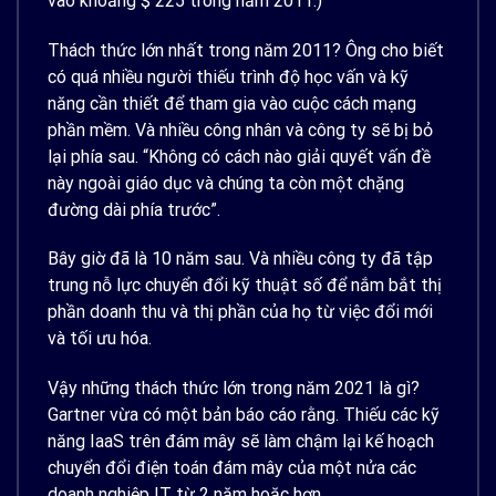
vào khoảng $ 225 trong năm 2011.)
Thách thức lớn nhất trong năm 2011? Ông cho biết
có quá nhiều người thiếu trình độ học vấn và kỹ
năng cần thiết để tham gia vào cuộc cách mạng
phần mềm. Và nhiều công nhân và công ty sẽ bị bỏ
lại phía sau. “Không có cách nào giải quyết vấn đề
này ngoài giáo dục và chúng ta còn một chặng
đường dài phía trước”.
Bây giờ đã là 10 năm sau. Và nhiều công ty đã tập
trung nỗ lực chuyển đổi kỹ thuật số để nắm bắt thị
phần doanh thu và thị phần của họ từ việc đổi mới
và tối ưu hóa.
Vậy những thách thức lớn trong năm 2021 là gì?
Gartner vừa có một bản báo cáo rằng. Thiếu các kỹ
năng IaaS trên đám mây sẽ làm chậm lại kế hoạch
chuyển đổi điện toán đám mây của một nửa các
doanh nghiệp IT từ 2 năm hoặc hơn.