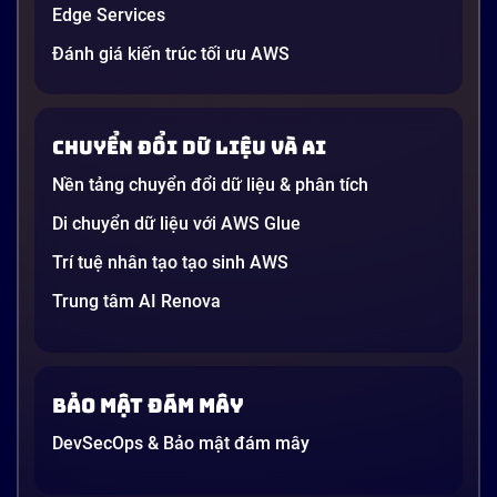
và ứng dụng cho doanh nghiệp Việt
Edge Services
Nam 2026
Gần đây, bạn có thể nghe đến thuật ngữ “Generative
Đánh giá kiến trúc tối ưu AWS
AI” được nhắc khắp nơi: từ báo cáo chiến lược của
các tập đoàn lớn đến bài đăng trên LinkedIn của các
startup công nghệ. Vấn đề là phần lớn lời giải thích
Chuyển đổi dữ liệu và AI
dường như chỉ được viết cho kỹ sư, không phải cho
người […]
Nền tảng chuyển đổi dữ liệu & phân tích
21 phút
Di chuyển dữ liệu với AWS Glue
Trí tuệ nhân tạo tạo sinh AWS
Trung tâm AI Renova
Bảo mật đám mây
DevSecOps & Bảo mật đám mây