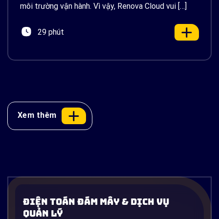
môi trường vận hành. Vì vậy, Renova Cloud vui […]
29 phút
Xem thêm
Docker là gì? Container hóa ứng dụng
từ A-Z và ứng dụng thực tế trên AWS
Điện Toán Đám Mây & Dịch Vụ
Một vấn đề cực kỳ quen thuộc trong ngành phần
Quản Lý