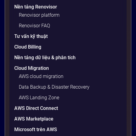
mềm: developer viết xong code, chạy ngon lành trên
Nền tảng Renovisor
máy cá nhân, nhưng khi đẩy lên server production
Renovisor platform
thì toàn lỗi. Lý do? Sự khác biệt về phiên bản thư
viện, cấu hình OS, biến môi trường – những thứ
Renovisor FAQ
tưởng chừng nhỏ nhưng phá […]
Tư vấn kỹ thuật
20 phút
Cloud Billing
Nền tảng dữ liệu & phân tích
Cloud Migration
AWS cloud migration
Data Backup & Disaster Recovery
AWS Landing Zone
AWS Direct Connect
AWS Marketplace
Generative AI là gì? Giải thích đơn giản
Microsoft trên AWS