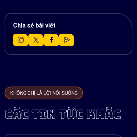
Chia sẻ bài viết
KHÔNG CHỈ LÀ LỜI NÓI SUÔNG
CÁC TIN TỨC KHÁC