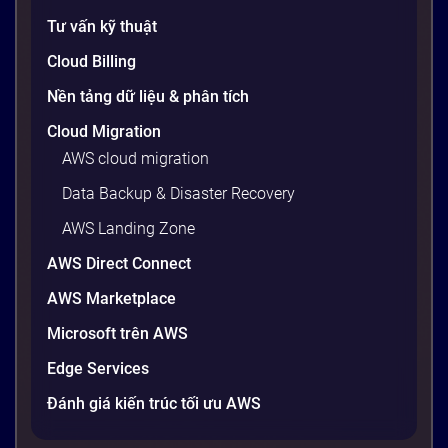
20 phút
Tư vấn kỹ thuật
Cloud Billing
Nền tảng dữ liệu & phân tích
Cloud Migration
AWS cloud migration
Data Backup & Disaster Recovery
AWS Landing Zone
AWS Direct Connect
AWS Marketplace
Generative AI là gì? Giải thích đơn giản
và ứng dụng cho doanh nghiệp Việt
Microsoft trên AWS
Nam 2026
Edge Services
Gần đây, bạn có thể nghe đến thuật ngữ “Generative
AI” được nhắc khắp nơi: từ báo cáo chiến lược của
Đánh giá kiến trúc tối ưu AWS
các tập đoàn lớn đến bài đăng trên LinkedIn của các
startup công nghệ. Vấn đề là phần lớn lời giải thích