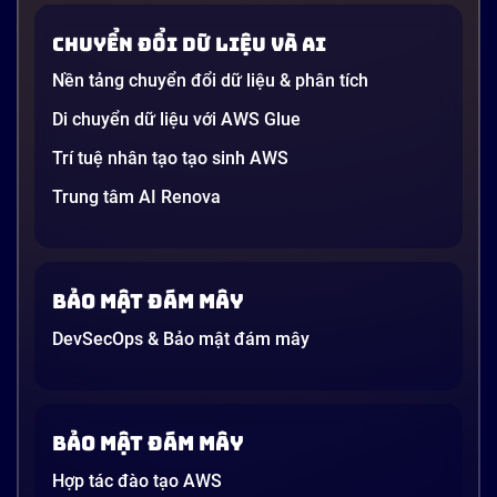
dường như chỉ được viết cho kỹ sư, không phải cho
Chuyển đổi dữ liệu và AI
người […]
Nền tảng chuyển đổi dữ liệu & phân tích
21 phút
Di chuyển dữ liệu với AWS Glue
Trí tuệ nhân tạo tạo sinh AWS
Trung tâm AI Renova
Bảo mật đám mây
DevSecOps & Bảo mật đám mây
Bảo mật đám mây
Hợp tác đào tạo AWS