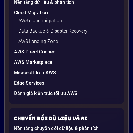
Nền tảng dữ liệu & phân tích
Cloud Migration
AWS cloud migration
Data Backup & Disaster Recovery
AWS Landing Zone
AWS Direct Connect
AWS Marketplace
Generative AI là gì? Giải thích đơn giản
Microsoft trên AWS
và ứng dụng cho doanh nghiệp Việt
Edge Services
Nam 2026
Gần đây, bạn có thể nghe đến thuật ngữ “Generative
Đánh giá kiến trúc tối ưu AWS
AI” được nhắc khắp nơi: từ báo cáo chiến lược của
các tập đoàn lớn đến bài đăng trên LinkedIn của các
startup công nghệ. Vấn đề là phần lớn lời giải thích
Chuyển đổi dữ liệu và AI
dường như chỉ được viết cho kỹ sư, không phải cho
người […]
Nền tảng chuyển đổi dữ liệu & phân tích