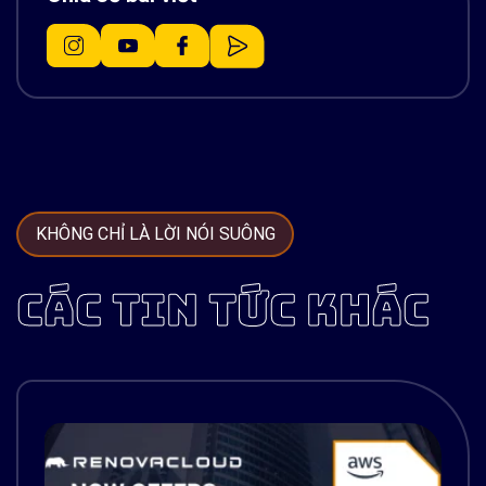
KHÔNG CHỈ LÀ LỜI NÓI SUÔNG
CÁC TIN TỨC KHÁC