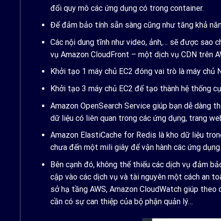
đổi quy mô các ứng dụng có trong container.
Để đảm bảo tính sẵn sàng cũng như tăng khả năn
Các nội dung tĩnh như video, ảnh,… sẽ được sao
vụ Amazon CloudFront – một dịch vụ CDN trên AW
Khởi tạo 1 máy chủ EC2 đóng vai trò là máy chủ N
Khởi tạo 3 máy chủ EC2 để tạo thành hệ thống c
Amazon OpenSearch Service giúp bạn dễ dàng thực
dữ liệu có liên quan trong các ứng dụng, trang we
Amazon ElastiCache for Redis là kho dữ liệu tro
chưa đến một mili giây để vận hành các ứng dụng 
Bên cạnh đó, không thể thiếu các dịch vụ đảm b
cập vào các dịch vụ và tài nguyên một cách an to
sở hạ tầng AWS, Amazon CloudWatch giúp theo dõi 
cần có sự can thiệp của bộ phận quản lý…