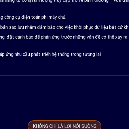
ả năng tự co lại khi lượng truy cập trở về bình thường – vừa đảm
g công cụ điện toán phi máy chủ.
bản sao lưu nhằm đảm bảo cho việc khôi phục dữ liệu bất cứ khi
ống, đặt cảnh báo để phản ứng trước những vấn đề có thể xảy ra
p ứng nhu cầu phát triển hệ thống trong tương lai.
KHÔNG CHỈ LÀ LỜI NÓI SUÔNG