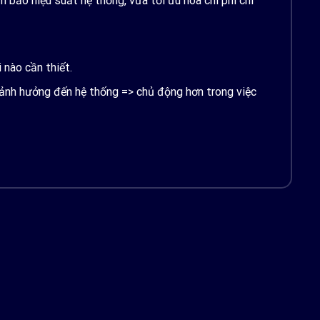
 bảo hiệu suất hệ thống, vừa tối ưu hóa chi phí chi
 nào cần thiết.
 ảnh hưởng đến hệ thống => chủ động hơn trong việc