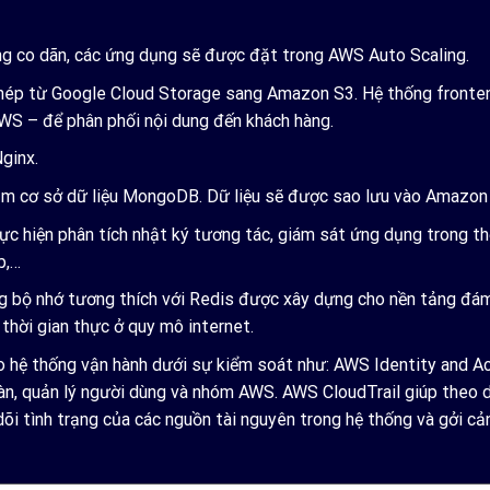
g co dãn, các ứng dụng sẽ được đặt trong AWS Auto Scaling.
 chép từ Google Cloud Storage sang Amazon S3. Hệ thống fronte
S – để phân phối nội dung đến khách hàng.
ginx.
ụm cơ sở dữ liệu MongoDB. Dữ liệu sẽ được sao lưu vào Amazon
 hiện phân tích nhật ký tương tác, giám sát ứng dụng trong thờ
b,…
ng bộ nhớ tương thích với Redis được xây dựng cho nền tảng đám
thời gian thực ở quy mô internet.
ảo hệ thống vận hành dưới sự kiểm soát như: AWS Identity and 
àn, quản lý người dùng và nhóm AWS. AWS CloudTrail giúp theo dõ
tình trạng của các nguồn tài nguyên trong hệ thống và gởi cảnh