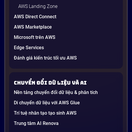
AWS Landing Zone
AWS Direct Connect
AWS Marketplace
Microsoft trên AWS
Edge Services
ThisoMall
Đánh giá kiến trúc tối ưu AWS
Nâng Tầm Trải Nghiệm Mua Sắm Toàn
Diện Trong 15 Ngày Với AWS
Chuyển đổi dữ liệu và AI
THISO đặt mục tiêu ra mắt ứng dụng Ưu Đãi
Nền tảng chuyển đổi dữ liệu & phân tích
(Rewards) tiên tiến trong 15 ngày, trong đó năng
lực triển khai AWS là yếu tố tiên quyết. Do đó,
Di chuyển dữ liệu với AWS Glue
THISO đã hợp tác với Renova để xây dựng một hệ
Trí tuệ nhân tạo tạo sinh AWS
thống hiệu suất cao, tiết kiệm chi phí, có khả năng
Trung tâm AI Renova
xử lý lưu lượng người dùng lớn.