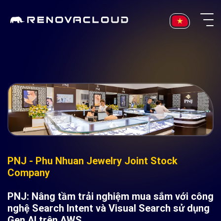
Skip
to
content
PNJ - Phu Nhuan Jewelry Joint Stock
Company
PNJ: Nâng tầm trải nghiệm mua sắm với công
nghệ Search Intent và Visual Search sử dụng
Gen AI trên AWS