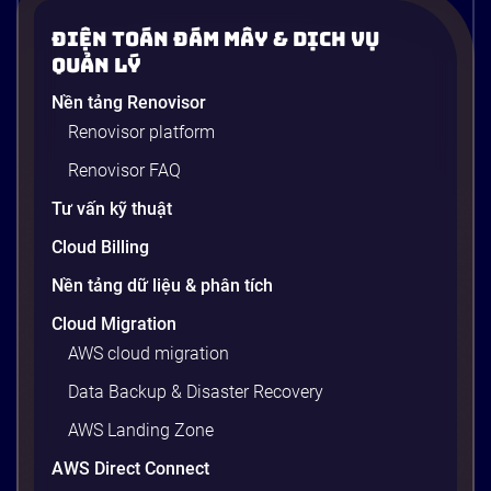
từ A-Z và ứng dụng thực tế trên AWS
Điện Toán Đám Mây & Dịch Vụ
Một vấn đề cực kỳ quen thuộc trong ngành phần
Quản Lý
mềm: developer viết xong code, chạy ngon lành trên
Nền tảng Renovisor
máy cá nhân, nhưng khi đẩy lên server production
Renovisor platform
thì toàn lỗi. Lý do? Sự khác biệt về phiên bản thư
viện, cấu hình OS, biến môi trường – những thứ
Renovisor FAQ
tưởng chừng nhỏ nhưng phá […]
Tư vấn kỹ thuật
20 phút
Cloud Billing
Nền tảng dữ liệu & phân tích
Cloud Migration
AWS cloud migration
Data Backup & Disaster Recovery
AWS Landing Zone
AWS Direct Connect