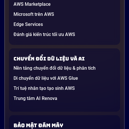
AWS Marketplace
Generative AI là gì? Giải thích đơn giản
Microsoft trên AWS
và ứng dụng cho doanh nghiệp Việt
Edge Services
Nam 2026
Gần đây, bạn có thể nghe đến thuật ngữ “Generative
Đánh giá kiến trúc tối ưu AWS
AI” được nhắc khắp nơi: từ báo cáo chiến lược của
các tập đoàn lớn đến bài đăng trên LinkedIn của các
startup công nghệ. Vấn đề là phần lớn lời giải thích
Chuyển đổi dữ liệu và AI
dường như chỉ được viết cho kỹ sư, không phải cho
người […]
Nền tảng chuyển đổi dữ liệu & phân tích
21 phút
Di chuyển dữ liệu với AWS Glue
Trí tuệ nhân tạo tạo sinh AWS
Trung tâm AI Renova
Bảo mật đám mây