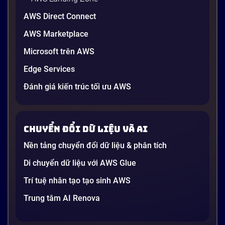
AWS Direct Connect
AWS Marketplace
Generative AI là gì? Giải thích đơn giản
Microsoft trên AWS
và ứng dụng cho doanh nghiệp Việt
Edge Services
Nam 2026
Gần đây, bạn có thể nghe đến thuật ngữ “Generative
Đánh giá kiến trúc tối ưu AWS
AI” được nhắc khắp nơi: từ báo cáo chiến lược của
các tập đoàn lớn đến bài đăng trên LinkedIn của các
startup công nghệ. Vấn đề là phần lớn lời giải thích
Chuyển đổi dữ liệu và AI
dường như chỉ được viết cho kỹ sư, không phải cho
người […]
Nền tảng chuyển đổi dữ liệu & phân tích
21 phút
Di chuyển dữ liệu với AWS Glue
Trí tuệ nhân tạo tạo sinh AWS
Trung tâm AI Renova