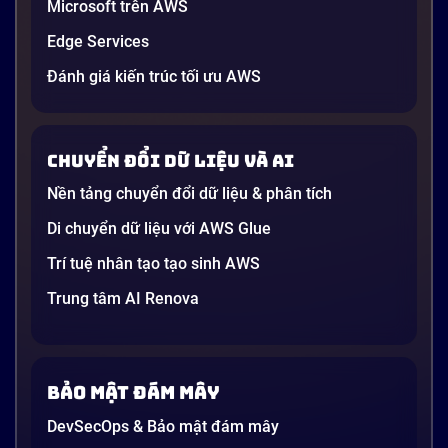
Generative AI là gì? Giải thích đơn giản
Microsoft trên AWS
và ứng dụng cho doanh nghiệp Việt
Edge Services
Nam 2026
Gần đây, bạn có thể nghe đến thuật ngữ “Generative
Đánh giá kiến trúc tối ưu AWS
AI” được nhắc khắp nơi: từ báo cáo chiến lược của
các tập đoàn lớn đến bài đăng trên LinkedIn của các
startup công nghệ. Vấn đề là phần lớn lời giải thích
Chuyển đổi dữ liệu và AI
dường như chỉ được viết cho kỹ sư, không phải cho
người […]
Nền tảng chuyển đổi dữ liệu & phân tích
21 phút
Di chuyển dữ liệu với AWS Glue
Trí tuệ nhân tạo tạo sinh AWS
Trung tâm AI Renova
Bảo mật đám mây
DevSecOps & Bảo mật đám mây