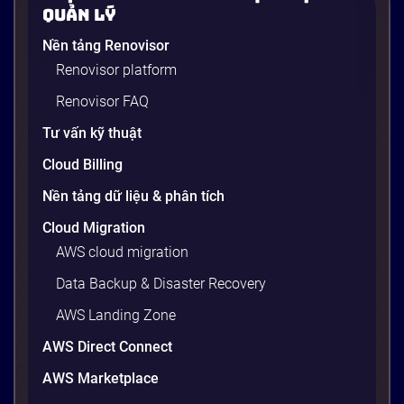
Một vấn đề cực kỳ quen thuộc trong ngành phần
Quản Lý
mềm: developer viết xong code, chạy ngon lành trên
Nền tảng Renovisor
máy cá nhân, nhưng khi đẩy lên server production
Renovisor platform
thì toàn lỗi. Lý do? Sự khác biệt về phiên bản thư
viện, cấu hình OS, biến môi trường – những thứ
Renovisor FAQ
tưởng chừng nhỏ nhưng phá […]
Tư vấn kỹ thuật
20 phút
Cloud Billing
Nền tảng dữ liệu & phân tích
Cloud Migration
AWS cloud migration
Data Backup & Disaster Recovery
AWS Landing Zone
AWS Direct Connect
AWS Marketplace