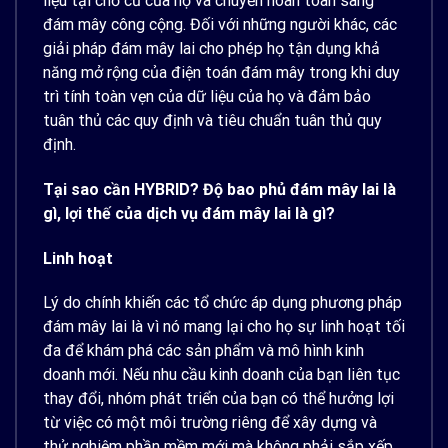
liệu tại chỗ cũ của họ và chuyển hoàn toàn sang
đám mây công cộng. Đối với những người khác, các
giải pháp đám mây lai cho phép họ tận dụng khả
năng mở rộng của điện toán đám mây trong khi duy
trì tính toàn vẹn của dữ liệu của họ và đảm bảo
tuân thủ các quy định và tiêu chuẩn tuân thủ quy
định.
Tại sao cần HYBRID? Độ bao phủ đám mây lai là
gì, lợi thế của dịch vụ đám mây lai là gì?
Linh hoạt
Lý do chính khiến các tổ chức áp dụng phương pháp
đám mây lai là vì nó mang lại cho họ sự linh hoạt tối
đa để khám phá các sản phẩm và mô hình kinh
doanh mới. Nếu nhu cầu kinh doanh của bạn liên tục
thay đổi, nhóm phát triển của bạn có thể hưởng lợi
từ việc có một môi trường riêng để xây dựng và
thử nghiệm phần mềm mới mà không phải sắp xếp