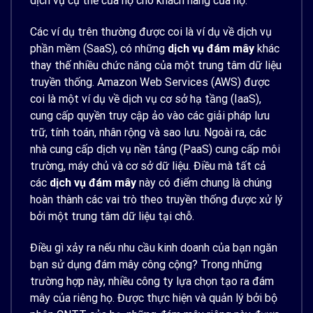
dịch vụ cụ thể của họ cho khách hàng của họ.
Các ví dụ trên thường được coi là ví dụ về dịch vụ
phần mềm (SaaS), có những
dịch vụ đám mây
khác
thay thế nhiều chức năng của một trung tâm dữ liệu
truyền thống. Amazon Web Services (AWS) được
coi là một ví dụ về dịch vụ cơ sở hạ tầng (IaaS),
cung cấp quyền truy cập ảo vào các giải pháp lưu
trữ, tính toán, nhân rộng và sao lưu. Ngoài ra, các
nhà cung cấp dịch vụ nền tảng (PaaS) cung cấp môi
trường, máy chủ và cơ sở dữ liệu. Điều mà tất cả
các
dịch vụ đám mây
này có điểm chung là chúng
hoàn thành các vai trò theo truyền thống được xử lý
bởi một trung tâm dữ liệu tại chỗ.
Điều gì xảy ra nếu nhu cầu kinh doanh của bạn ngăn
bạn sử dụng đám mây công cộng? Trong những
trường hợp này, nhiều công ty lựa chọn tạo ra đám
mây của riêng họ. Được thực hiện và quản lý bởi bộ