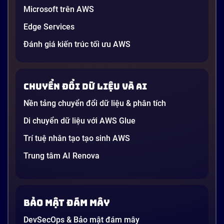
Generative AI là gì? Giải thích đơn giản
Microsoft trên AWS
và ứng dụng cho doanh nghiệp Việt
Edge Services
Nam 2026
Gần đây, bạn có thể nghe đến thuật ngữ “Generative
Đánh giá kiến trúc tối ưu AWS
AI” được nhắc khắp nơi: từ báo cáo chiến lược của
các tập đoàn lớn đến bài đăng trên LinkedIn của các
startup công nghệ. Vấn đề là phần lớn lời giải thích
Chuyển đổi dữ liệu và AI
dường như chỉ được viết cho kỹ sư, không phải cho
người […]
Nền tảng chuyển đổi dữ liệu & phân tích
21 phút
Di chuyển dữ liệu với AWS Glue
Trí tuệ nhân tạo tạo sinh AWS
Trung tâm AI Renova
Bảo mật đám mây
DevSecOps & Bảo mật đám mây