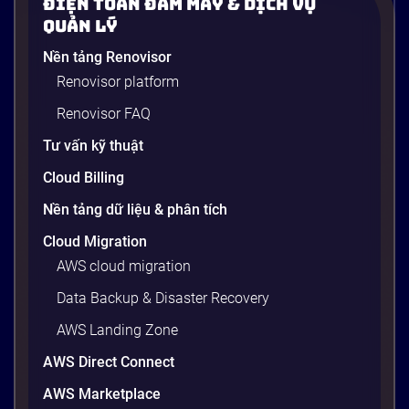
Điện Toán Đám Mây & Dịch Vụ
Một vấn đề cực kỳ quen thuộc trong ngành phần
Quản Lý
mềm: developer viết xong code, chạy ngon lành trên
Nền tảng Renovisor
máy cá nhân, nhưng khi đẩy lên server production
Renovisor platform
thì toàn lỗi. Lý do? Sự khác biệt về phiên bản thư
viện, cấu hình OS, biến môi trường – những thứ
Renovisor FAQ
tưởng chừng nhỏ nhưng phá […]
Tư vấn kỹ thuật
20 phút
Cloud Billing
Nền tảng dữ liệu & phân tích
Cloud Migration
AWS cloud migration
Data Backup & Disaster Recovery
AWS Landing Zone
AWS Direct Connect
AWS Marketplace