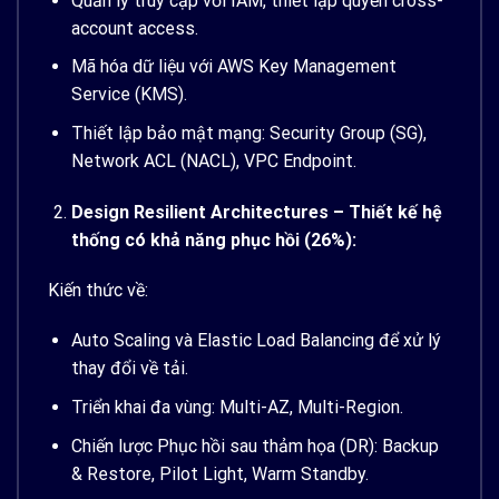
Quản lý truy cập với IAM, thiết lập quyền cross-
account access.
Mã hóa dữ liệu với AWS Key Management
Service (KMS).
Thiết lập bảo mật mạng: Security Group (SG),
Network ACL (NACL), VPC Endpoint.
Design Resilient Architectures – Thiết kế hệ
thống có khả năng phục hồi (26%):
Kiến thức về:
Auto Scaling và Elastic Load Balancing để xử lý
thay đổi về tải.
Triển khai đa vùng: Multi-AZ, Multi-Region.
Chiến lược Phục hồi sau thảm họa (DR): Backup
& Restore, Pilot Light, Warm Standby.