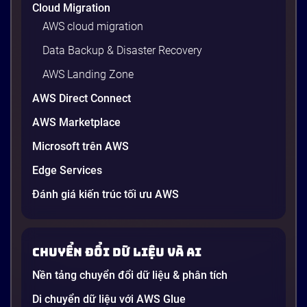
Cloud Migration
AWS cloud migration
Data Backup & Disaster Recovery
AWS Landing Zone
AWS Direct Connect
AWS Marketplace
Generative AI là gì? Giải thích đơn giản
Microsoft trên AWS
và ứng dụng cho doanh nghiệp Việt
Edge Services
Nam 2026
Gần đây, bạn có thể nghe đến thuật ngữ “Generative
Đánh giá kiến trúc tối ưu AWS
AI” được nhắc khắp nơi: từ báo cáo chiến lược của
các tập đoàn lớn đến bài đăng trên LinkedIn của các
startup công nghệ. Vấn đề là phần lớn lời giải thích
Chuyển đổi dữ liệu và AI
dường như chỉ được viết cho kỹ sư, không phải cho
người […]
Nền tảng chuyển đổi dữ liệu & phân tích
21 phút
Di chuyển dữ liệu với AWS Glue