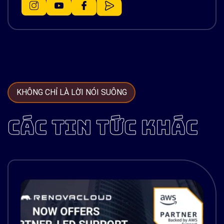
KHÔNG CHỈ LÀ LỜI NÓI SUÔNG
CÁC TIN TỨC KHÁC