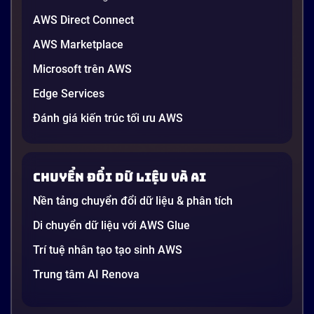
AWS Direct Connect
AWS Marketplace
Generative AI là gì? Giải thích đơn giản
Microsoft trên AWS
và ứng dụng cho doanh nghiệp Việt
Edge Services
Nam 2026
Gần đây, bạn có thể nghe đến thuật ngữ “Generative
Đánh giá kiến trúc tối ưu AWS
AI” được nhắc khắp nơi: từ báo cáo chiến lược của
các tập đoàn lớn đến bài đăng trên LinkedIn của các
startup công nghệ. Vấn đề là phần lớn lời giải thích
Chuyển đổi dữ liệu và AI
dường như chỉ được viết cho kỹ sư, không phải cho
người […]
Nền tảng chuyển đổi dữ liệu & phân tích
21 phút
Di chuyển dữ liệu với AWS Glue
Trí tuệ nhân tạo tạo sinh AWS
Trung tâm AI Renova