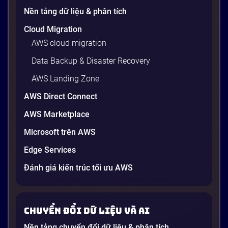
Nền tảng dữ liệu & phân tích
Cloud Migration
AWS cloud migration
Data Backup & Disaster Recovery
AWS Landing Zone
AWS Direct Connect
AWS Marketplace
Generative AI là gì? Giải thích đơn giản
Microsoft trên AWS
và ứng dụng cho doanh nghiệp Việt
Edge Services
Nam 2026
Gần đây, bạn có thể nghe đến thuật ngữ “Generative
Đánh giá kiến trúc tối ưu AWS
AI” được nhắc khắp nơi: từ báo cáo chiến lược của
các tập đoàn lớn đến bài đăng trên LinkedIn của các
startup công nghệ. Vấn đề là phần lớn lời giải thích
Chuyển đổi dữ liệu và AI
dường như chỉ được viết cho kỹ sư, không phải cho
người […]
Nền tảng chuyển đổi dữ liệu & phân tích