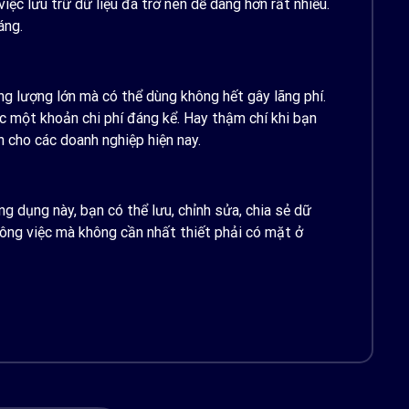
ệc lưu trữ dữ liệu đã trở nên dễ dàng hơn rất nhiều.
áng.
ng lượng lớn mà có thể dùng không hết gây lãng phí.
c một khoản chi phí đáng kể. Hay thậm chí khi bạn
h cho các doanh nghiệp hiện nay.
 dụng này, bạn có thể lưu, chỉnh sửa, chia sẻ dữ
ý công việc mà không cần nhất thiết phải có mặt ở