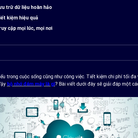
ưu trữ dữ liệu hoàn hảo
iết kiệm hiệu quả
ruy cập mọi lúc, mọi nơi
 trong cuộc sống cũng như công việc. Tiết kiệm chi phí tối đa vi
 Vậy
bộ nhớ đám mây là gì
? Bài viết dưới đây sẽ giải đáp một các