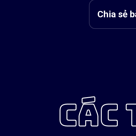
Chia sẻ bà
CÁC 