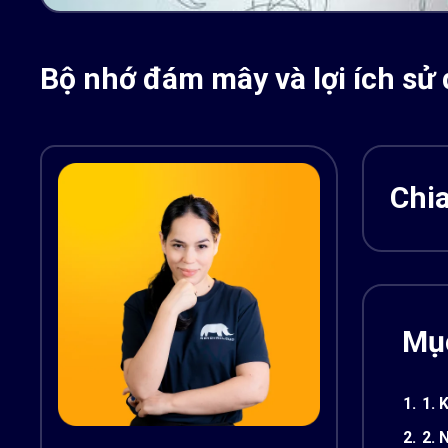
Bộ nhớ đám mây và lợi ích sử
Chia
Mục
1.
1. 
2.
2. 