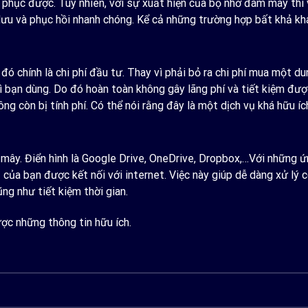
phục được. Tuy nhiên, với sự xuất hiện của bộ nhớ đám mây thì vi
lưu và phục hồi nhanh chóng. Kể cả những trường hợp bất khả kh
 chính là chi phí đầu tư. Thay vì phải bỏ ra chi phí mua một du
ì bạn dùng. Do đó hoàn toàn không gây lãng phí và tiết kiệm đượ
 còn bị tính phí. Có thể nói rằng đây là một dịch vụ khá hữu íc
ây. Điển hình là Google Drive, OneDrive, Dropbox,…Với những ứng
 bị của bạn được kết nối với internet. Việc này giúp dễ dàng xử l
g như tiết kiệm thời gian.
ợc những thông tin hữu ích.