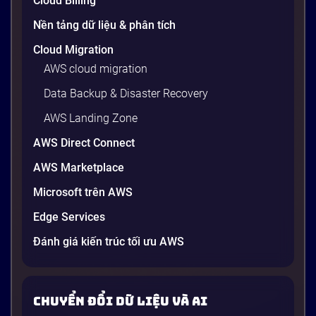
Cloud Billing
Nền tảng dữ liệu & phân tích
Cloud Migration
AWS cloud migration
Data Backup & Disaster Recovery
AWS Landing Zone
AWS Direct Connect
AWS Marketplace
Generative AI là gì? Giải thích đơn giản
Microsoft trên AWS
và ứng dụng cho doanh nghiệp Việt
Edge Services
Nam 2026
Gần đây, bạn có thể nghe đến thuật ngữ “Generative
Đánh giá kiến trúc tối ưu AWS
AI” được nhắc khắp nơi: từ báo cáo chiến lược của
các tập đoàn lớn đến bài đăng trên LinkedIn của các
startup công nghệ. Vấn đề là phần lớn lời giải thích
Chuyển đổi dữ liệu và AI
dường như chỉ được viết cho kỹ sư, không phải cho