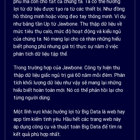
phủ mà còn cho tất cả chúng ta. Ta có thể hưởng
lợi từ dữ liệu được tạo ra từ các thiết bị. Như đồng
hồ thông minh hoặc vòng đeo tay thông minh. Ví dụ
như băng tần Up từ Jawbone. Thu thập dữ liệu về
mức tiêu thụ calo, mức độ hoạt động và kiểu ngủ
của chúng ta. Nó mang lại cho cá nhân những hiểu
biết phong phú nhưng giá trị thực sự nằm ở việc
phân tích dữ liệu tập thể.
Trong trường hợp của Jawbone. Công ty hiện thu
thập dữ liệu giấc ngủ trị giá 60 năm mỗi đêm. Phân
tích khối lượng dữ liệu như vậy sẽ mang lại những
hiểu biết hoàn toàn mới. Nó có thể phản hồi lại cho
từng người dùng.
Một lĩnh vực khác hưởng lợi từ Big Data là web hay
app tìm kiếm tình yêu. Hầu hết các trang web này
áp dụng công cụ và thuật toán Big Data để tìm ra
kết quả phù hợp nhất.