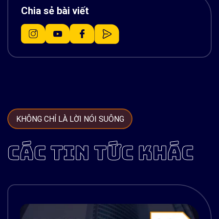
Chia sẻ bài viết
KHÔNG CHỈ LÀ LỜI NÓI SUÔNG
CÁC TIN TỨC KHÁC