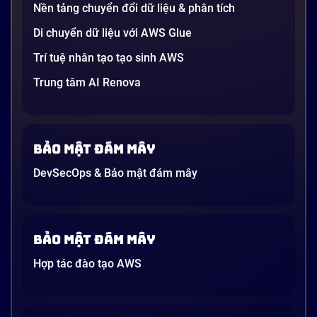
người […]
Nền tảng chuyển đổi dữ liệu & phân tích
21 phút
Di chuyển dữ liệu với AWS Glue
Trí tuệ nhân tạo tạo sinh AWS
Trung tâm AI Renova
Bảo mật đám mây
DevSecOps & Bảo mật đám mây
Bảo mật đám mây
Hợp tác đào tạo AWS