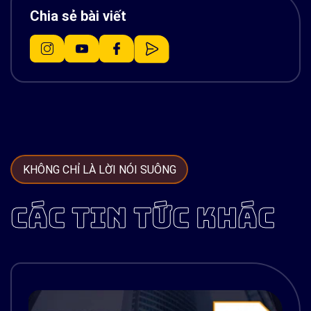
Chia sẻ bài viết
KHÔNG CHỈ LÀ LỜI NÓI SUÔNG
CÁC TIN TỨC KHÁC