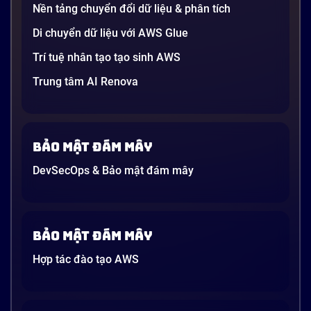
người […]
Nền tảng chuyển đổi dữ liệu & phân tích
21 phút
Di chuyển dữ liệu với AWS Glue
Trí tuệ nhân tạo tạo sinh AWS
Trung tâm AI Renova
Bảo mật đám mây
DevSecOps & Bảo mật đám mây
Bảo mật đám mây
Hợp tác đào tạo AWS