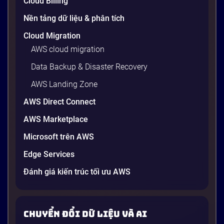
Cloud Billing
Nền tảng dữ liệu & phân tích
Cloud Migration
AWS cloud migration
Data Backup & Disaster Recovery
AWS Landing Zone
AWS Direct Connect
AWS Marketplace
Generative AI là gì? Giải thích đơn giản
Microsoft trên AWS
và ứng dụng cho doanh nghiệp Việt
Edge Services
Nam 2026
Gần đây, bạn có thể nghe đến thuật ngữ “Generative
Đánh giá kiến trúc tối ưu AWS
AI” được nhắc khắp nơi: từ báo cáo chiến lược của
các tập đoàn lớn đến bài đăng trên LinkedIn của các
startup công nghệ. Vấn đề là phần lớn lời giải thích
Chuyển đổi dữ liệu và AI
dường như chỉ được viết cho kỹ sư, không phải cho