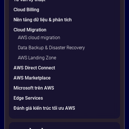
20 phút
Cloud Billing
Nền tảng dữ liệu & phân tích
Cloud Migration
AWS cloud migration
Data Backup & Disaster Recovery
AWS Landing Zone
AWS Direct Connect
AWS Marketplace
Generative AI là gì? Giải thích đơn giản
Microsoft trên AWS
và ứng dụng cho doanh nghiệp Việt
Edge Services
Nam 2026
Gần đây, bạn có thể nghe đến thuật ngữ “Generative
Đánh giá kiến trúc tối ưu AWS
AI” được nhắc khắp nơi: từ báo cáo chiến lược của
các tập đoàn lớn đến bài đăng trên LinkedIn của các
startup công nghệ. Vấn đề là phần lớn lời giải thích