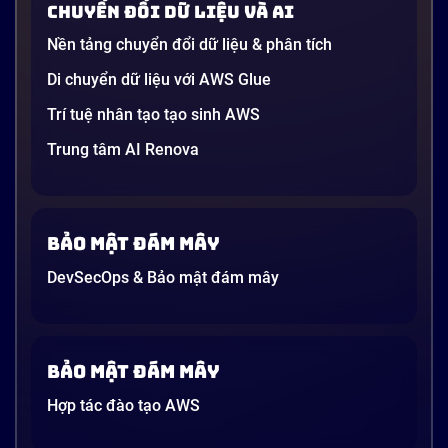
Chuyển đổi dữ liệu và AI
dường như chỉ được viết cho kỹ sư, không phải cho
người […]
Nền tảng chuyển đổi dữ liệu & phân tích
21 phút
Di chuyển dữ liệu với AWS Glue
Trí tuệ nhân tạo tạo sinh AWS
Trung tâm AI Renova
Bảo mật đám mây
DevSecOps & Bảo mật đám mây
Bảo mật đám mây
Hợp tác đào tạo AWS