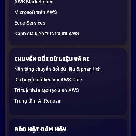
AWS Marketplace
Generative AI là gì? Giải thích đơn giản
Microsoft trên AWS
và ứng dụng cho doanh nghiệp Việt
Edge Services
Nam 2026
Gần đây, bạn có thể nghe đến thuật ngữ “Generative
Đánh giá kiến trúc tối ưu AWS
AI” được nhắc khắp nơi: từ báo cáo chiến lược của
các tập đoàn lớn đến bài đăng trên LinkedIn của các
startup công nghệ. Vấn đề là phần lớn lời giải thích
Chuyển đổi dữ liệu và AI
dường như chỉ được viết cho kỹ sư, không phải cho
người […]
Nền tảng chuyển đổi dữ liệu & phân tích
21 phút
Di chuyển dữ liệu với AWS Glue
Trí tuệ nhân tạo tạo sinh AWS
Trung tâm AI Renova
Bảo mật đám mây