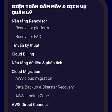
Điện Toán Đám Mây & Dịch Vụ
Một vấn đề cực kỳ quen thuộc trong ngành phần
Quản Lý
mềm: developer viết xong code, chạy ngon lành trên
Nền tảng Renovisor
máy cá nhân, nhưng khi đẩy lên server production
Renovisor platform
thì toàn lỗi. Lý do? Sự khác biệt về phiên bản thư
viện, cấu hình OS, biến môi trường – những thứ
Renovisor FAQ
tưởng chừng nhỏ nhưng phá […]
Tư vấn kỹ thuật
20 phút
Cloud Billing
Nền tảng dữ liệu & phân tích
Cloud Migration
AWS cloud migration
Data Backup & Disaster Recovery
AWS Landing Zone
AWS Direct Connect