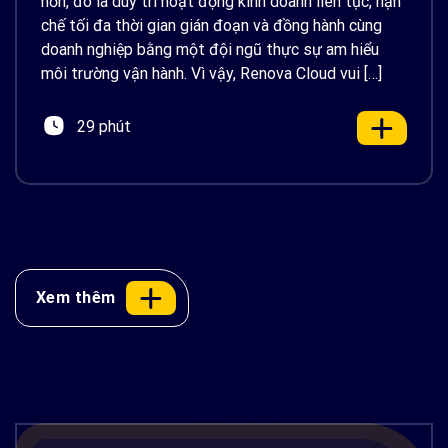
hơn, đó là duy trì hoạt động kinh doanh liên tục, hạn
chế tối đa thời gian gián đoạn và đồng hành cùng
doanh nghiệp bằng một đội ngũ thực sự am hiểu
môi trường vận hành. Vì vậy, Renova Cloud vui […]
29 phút
Xem thêm
Docker là gì? Container hóa ứng dụng
từ A-Z và ứng dụng thực tế trên AWS