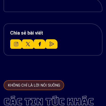
Chia sẻ bài viết
KHÔNG CHỈ LÀ LỜI NÓI SUÔNG
CÁC TIN TỨC KHÁC