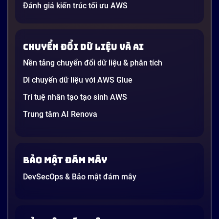
AI” được nhắc khắp nơi: từ báo cáo chiến lược của
Đánh giá kiến trúc tối ưu AWS
các tập đoàn lớn đến bài đăng trên LinkedIn của các
startup công nghệ. Vấn đề là phần lớn lời giải thích
dường như chỉ được viết cho kỹ sư, không phải cho
Chuyển đổi dữ liệu và AI
người […]
Nền tảng chuyển đổi dữ liệu & phân tích
21 phút
Di chuyển dữ liệu với AWS Glue
Trí tuệ nhân tạo tạo sinh AWS
Trung tâm AI Renova
Bảo mật đám mây
DevSecOps & Bảo mật đám mây