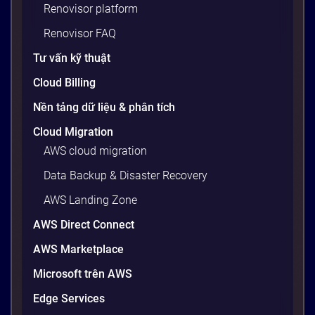
Renovisor platform
viện, cấu hình OS, biến môi trường – những thứ
tưởng chừng nhỏ nhưng phá […]
Renovisor FAQ
20 phút
Tư vấn kỹ thuật
Cloud Billing
Nền tảng dữ liệu & phân tích
Cloud Migration
AWS cloud migration
Data Backup & Disaster Recovery
AWS Landing Zone
AWS Direct Connect
AWS Marketplace
Generative AI là gì? Giải thích đơn giản
và ứng dụng cho doanh nghiệp Việt
Microsoft trên AWS
Nam 2026
Edge Services
Gần đây, bạn có thể nghe đến thuật ngữ “Generative