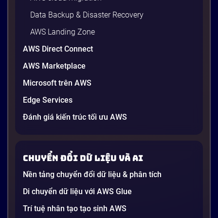
Data Backup & Disaster Recovery
AWS Landing Zone
AWS Direct Connect
Reducing the Cyber Recovery Timeline
AWS Marketplace
Reducing the Cyber Recovery Timeline –Download
Microsoft trên AWS
Druva Solution Sheet.
Edge Services
Đánh giá kiến trúc tối ưu AWS
2 phút
Chuyển đổi dữ liệu và AI
Nền tảng chuyển đổi dữ liệu & phân tích
Di chuyển dữ liệu với AWS Glue
Trí tuệ nhân tạo tạo sinh AWS