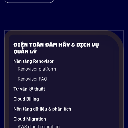
AWS Value Map for Manufacturing
Explore how manufacturers can leverage AWS
Điện Toán Đám Mây & Dịch Vụ
technologies to drive innovation, efficiency, and
Quản Lý
resilience across the value chain.
Nền tảng Renovisor
Renovisor platform
Renovisor FAQ
1 phút
Tư vấn kỹ thuật
Cloud Billing
Nền tảng dữ liệu & phân tích
Cloud Migration
AWS cloud migration