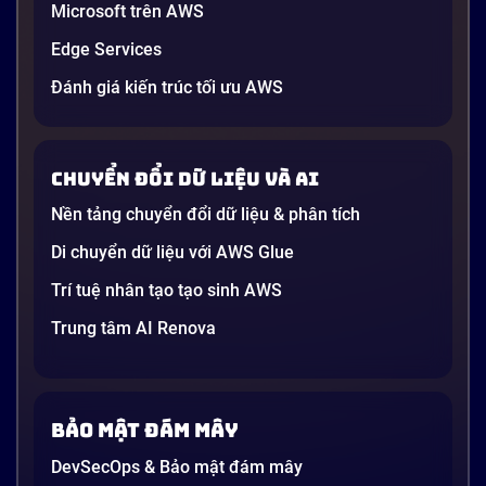
Generative AI là gì? Giải thích đơn giản
Microsoft trên AWS
và ứng dụng cho doanh nghiệp Việt
Edge Services
Nam 2026
Gần đây, bạn có thể nghe đến thuật ngữ “Generative
Đánh giá kiến trúc tối ưu AWS
AI” được nhắc khắp nơi: từ báo cáo chiến lược của
các tập đoàn lớn đến bài đăng trên LinkedIn của các
startup công nghệ. Vấn đề là phần lớn lời giải thích
Chuyển đổi dữ liệu và AI
dường như chỉ được viết cho kỹ sư, không phải cho
người […]
Nền tảng chuyển đổi dữ liệu & phân tích
21 phút
Di chuyển dữ liệu với AWS Glue
Trí tuệ nhân tạo tạo sinh AWS
Trung tâm AI Renova
Bảo mật đám mây
DevSecOps & Bảo mật đám mây