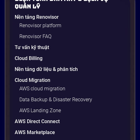
Một vấn đề cực kỳ quen thuộc trong ngành phần
Quản Lý
mềm: developer viết xong code, chạy ngon lành trên
Nền tảng Renovisor
máy cá nhân, nhưng khi đẩy lên server production
Renovisor platform
thì toàn lỗi. Lý do? Sự khác biệt về phiên bản thư
viện, cấu hình OS, biến môi trường – những thứ
Renovisor FAQ
tưởng chừng nhỏ nhưng phá […]
Tư vấn kỹ thuật
20 phút
Cloud Billing
Nền tảng dữ liệu & phân tích
Cloud Migration
AWS cloud migration
Data Backup & Disaster Recovery
AWS Landing Zone
AWS Direct Connect
AWS Marketplace