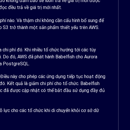
u đó không đảm bảo sẽ luôn trả về giá trị mới được
ọc đều trả về giá trị mới nhất.
hí nào. Và thậm chí không cần cấu hình bổ sung để
o S3 trở thành một sản phẩm thiết yếu trên AWS.
chi phí đó. Khi nhiều tổ chức hướng tới các tùy
i. Do đó, AWS đã phát hành Babelfish cho Aurora
ra PostgreSQL.
 Điều này cho phép các ứng dụng tiếp tục hoạt động
ó. Kết quả là giảm chi phí cho tổ chức. Babelfish
ặc đã được cập nhật có thể bắt đầu sử dụng đầy đủ
ỗ lực cho các tổ chức khi di chuyển khỏi cơ sở dữ