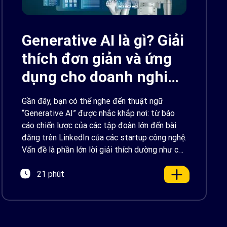
Generative AI là gì? Giải
thích đơn giản và ứng
dụng cho doanh nghiệp
Việt Nam 2026
Gần đây, bạn có thể nghe đến thuật ngữ
“Generative AI” được nhắc khắp nơi: từ báo
cáo chiến lược của các tập đoàn lớn đến bài
đăng trên LinkedIn của các startup công nghệ.
Vấn đề là phần lớn lời giải thích dường như chỉ
được viết cho kỹ sư, không phải cho người […]
21 phút