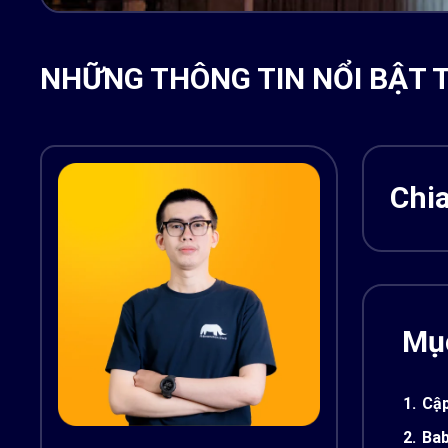
NHỮNG THÔNG TIN NỔI BẬT 
Chia
Mục
1.
Cậ
2.
Bab