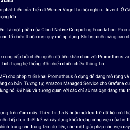
rafana
 phát biểu của Tiến sĩ Werner Vogel tại hội nghị re: Invent. Ở đ
rộng lớn.
ến. Là một phần của Cloud Native Computing Foundation. Prome
c các tổ chức thuộc mọi quy mô áp dụng. Khi họ muốn nâng cao n
 cung cấp bởi nhiều nguồn dữ liệu khác nhau với Prometheus và C
tình trạng hệ thống, đối chiếu nhiều chiều thông tin.
 cho phép triển khai Prometheus ở dạng dễ dàng mở rộng và qu
 tầng cơ bản. Tương tự, Amazon Managed Service cho Grafana cun
dụng nó. Để hiểu và tương quan với các chỉ số mà bạn đang thu t
ng trên đám mây. Thì vị trí địa lý hoặc nơi lưu trữ dữ liệu có th
ốn tiếp tục thiết kế, và xây dựng khối lượng công việc của họ 
ỉnh trong các trung tâm dữ liệu, như một giải pháp cho việc nà