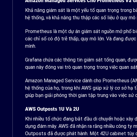
Amazon Managed Services Cho Prometheus Và G
Khả năng giám sát là một yếu tố quan trọng trong bài
hệ thống, và khả năng thu thập các số liệu ở quy mô 
Prometheus là một dự án giám sát nguồn mở phổ bi
các chỉ số có độ trễ thấp, quy mô lớn. Và đang đượ
mình.
Grafana chứa các thông tin giám sát tổng quan, được
quan này đóng vai trò quan trọng trong việc quan sát 
Amazon Managed Service dành cho Prometheus (AMP)
hệ thống của họ, trong khi AWS giúp xử lý cơ sở hạ
giúp bạn giải phóng thời gian tập trung vào việc sử 
AWS Outposts 1U Và 2U
Khi nhiều tổ chức đang bắt đầu di chuyển hoặc xây dự
dụng đám mây. AWS đã nhận ra rằng nhiều công ty mu
Outposts đã được phát hành. Một 42U cabinet tùy ch