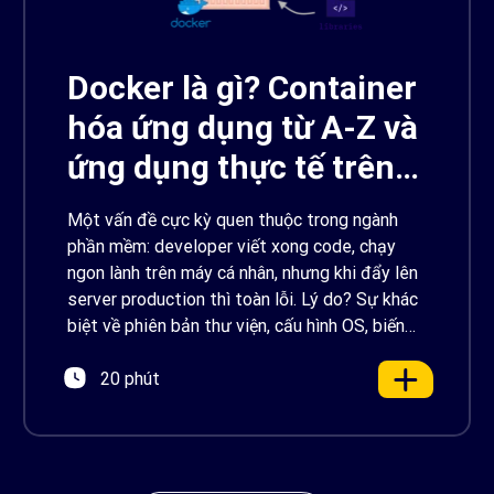
Docker là gì? Container
hóa ứng dụng từ A-Z và
ứng dụng thực tế trên
AWS
Một vấn đề cực kỳ quen thuộc trong ngành
phần mềm: developer viết xong code, chạy
ngon lành trên máy cá nhân, nhưng khi đẩy lên
server production thì toàn lỗi. Lý do? Sự khác
biệt về phiên bản thư viện, cấu hình OS, biến
môi trường – những thứ tưởng chừng nhỏ
20 phút
nhưng phá […]