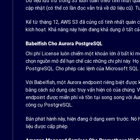
Dữ liệu lưu trữ trong S3 luôn tuân theo tính nhất qu
cập nhật (có thể có lần đọc vẫn trả về dữ liệu cũ). T
Kể từ tháng 12, AWS S3 đã củng cố tính nhất quán 
kích hoạt. Khả năng này hiện đang khả dụng ở tất c
Babelfish Cho Aurora PostgreSQL
Chi phí License luôn chiếm một khoản lớn ở bất kì m
chọn nguồn mở để hạn chế các những chi phí này. Họ 
PostgreSQL. Cho phép các lệnh của Microsoft SQL S
Với Babelfish, một Aurora endpoint riêng biệt được
bằng cách sử dụng các truy vấn hiện có của chúng. V
endpoint được miễn phí và tồn tại song song với 
công cụ PostgreSQL.
Bản phát hành này, hiện đang ở dạng xem trước. Nó hứ
liệu được cấp phép.