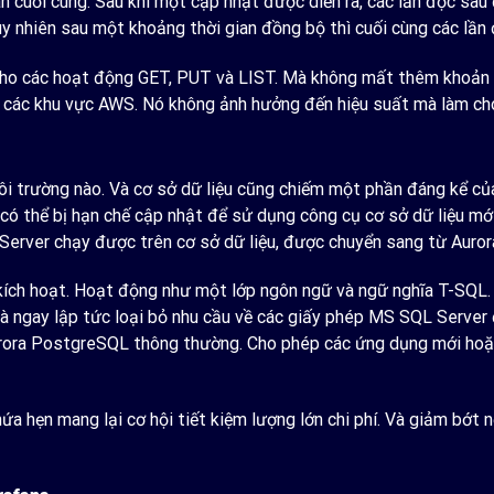
án cuối cùng. Sau khi một cập nhật được diễn ra, các lần đọc sa
uy nhiên sau một khoảng thời gian đồng bộ thì cuối cùng các lần đ
cho các hoạt động GET, PUT và LIST. Mà không mất thêm khoản p
ả các khu vực AWS. Nó không ảnh hưởng đến hiệu suất mà làm ch
ôi trường nào. Và cơ sở dữ liệu cũng chiếm một phần đáng kể của 
có thể bị hạn chế cập nhật để sử dụng công cụ cơ sở dữ liệu mớ
erver chạy được trên cơ sở dữ liệu, được chuyển sang từ Auro
 kích hoạt. Hoạt động như một lớp ngôn ngữ và ngữ nghĩa T-SQL.
à ngay lập tức loại bỏ nhu cầu về các giấy phép MS SQL Server đ
Aurora PostgreSQL thông thường. Cho phép các ứng dụng mới ho
a hẹn mang lại cơ hội tiết kiệm lượng lớn chi phí. Và giảm bớt n