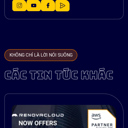
KHÔNG CHỈ LÀ LỜI NÓI SUÔNG
CÁC TIN TỨC KHÁC