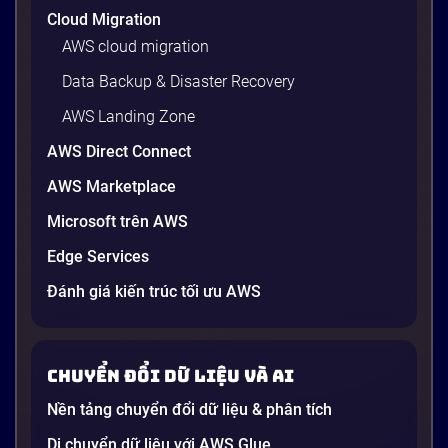
Cloud Migration
AWS cloud migration
Data Backup & Disaster Recovery
AWS Landing Zone
AWS Direct Connect
AWS Marketplace
Generative AI là gì? Giải thích đơn giản
Microsoft trên AWS
và ứng dụng cho doanh nghiệp Việt
Edge Services
Nam 2026
Gần đây, bạn có thể nghe đến thuật ngữ “Generative
Đánh giá kiến trúc tối ưu AWS
AI” được nhắc khắp nơi: từ báo cáo chiến lược của
các tập đoàn lớn đến bài đăng trên LinkedIn của các
startup công nghệ. Vấn đề là phần lớn lời giải thích
Chuyển đổi dữ liệu và AI
dường như chỉ được viết cho kỹ sư, không phải cho
người […]
Nền tảng chuyển đổi dữ liệu & phân tích
21 phút
Di chuyển dữ liệu với AWS Glue