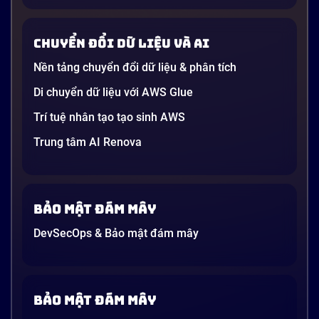
các tập đoàn lớn đến bài đăng trên LinkedIn của các
startup công nghệ. Vấn đề là phần lớn lời giải thích
Chuyển đổi dữ liệu và AI
dường như chỉ được viết cho kỹ sư, không phải cho
người […]
Nền tảng chuyển đổi dữ liệu & phân tích
21 phút
Di chuyển dữ liệu với AWS Glue
Trí tuệ nhân tạo tạo sinh AWS
Trung tâm AI Renova
Bảo mật đám mây
DevSecOps & Bảo mật đám mây
Bảo mật đám mây