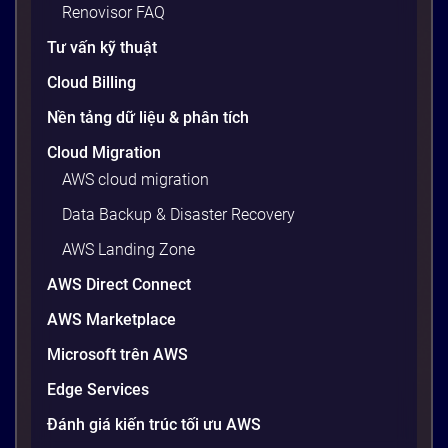
viện, cấu hình OS, biến môi trường – những thứ
Renovisor FAQ
tưởng chừng nhỏ nhưng phá […]
Tư vấn kỹ thuật
20 phút
Cloud Billing
Nền tảng dữ liệu & phân tích
Cloud Migration
AWS cloud migration
Data Backup & Disaster Recovery
AWS Landing Zone
AWS Direct Connect
AWS Marketplace
Generative AI là gì? Giải thích đơn giản
Microsoft trên AWS
và ứng dụng cho doanh nghiệp Việt
Edge Services
Nam 2026
Gần đây, bạn có thể nghe đến thuật ngữ “Generative
Đánh giá kiến trúc tối ưu AWS
AI” được nhắc khắp nơi: từ báo cáo chiến lược của