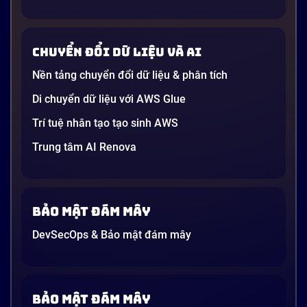
AI” được nhắc khắp nơi: từ báo cáo chiến lược của
các tập đoàn lớn đến bài đăng trên LinkedIn của các
startup công nghệ. Vấn đề là phần lớn lời giải thích
Chuyển đổi dữ liệu và AI
dường như chỉ được viết cho kỹ sư, không phải cho
người […]
Nền tảng chuyển đổi dữ liệu & phân tích
21 phút
Di chuyển dữ liệu với AWS Glue
Trí tuệ nhân tạo tạo sinh AWS
Trung tâm AI Renova
Bảo mật đám mây
DevSecOps & Bảo mật đám mây
Bảo mật đám mây