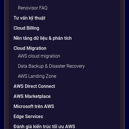
viện, cấu hình OS, biến môi trường – những thứ
Renovisor FAQ
tưởng chừng nhỏ nhưng phá […]
Tư vấn kỹ thuật
20 phút
Cloud Billing
Nền tảng dữ liệu & phân tích
Cloud Migration
AWS cloud migration
Data Backup & Disaster Recovery
AWS Landing Zone
AWS Direct Connect
AWS Marketplace
Generative AI là gì? Giải thích đơn giản
Microsoft trên AWS
và ứng dụng cho doanh nghiệp Việt
Edge Services
Nam 2026
Gần đây, bạn có thể nghe đến thuật ngữ “Generative
Đánh giá kiến trúc tối ưu AWS