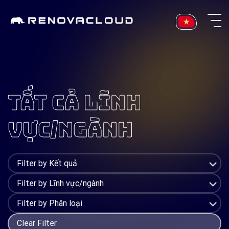
Skip
to
content
TẤT CẢ LĨNH
VỰC/NGÀNH
Clear Filter