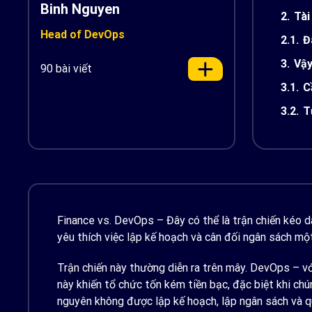
Binh Nguyen
2.
Tài
Head of DevOps
2.1.
Đ
3.
Vậy
90 bài viết
3.1.
C
3.2.
T
Finance vs. DevOps – Đây có thể là trận chiến kéo dà
yêu thích việc lập kế hoạch và cân đối ngân sách mộ
Trận chiến này thường diễn ra trên mây. DevOps – v
này khiến tổ chức tốn kém tiền bạc, đặc biệt khi chú
nguyên không được lập kế hoạch, lập ngân sách và q