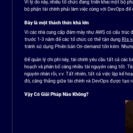
Vì lý do này, nhiều tổ chức đang triển khai một bộ p
bộ phận tài chính phải làm việc cùng với DevOps để 
Đây là một thách thức khá lớn
Vì các nhà cung cấp đám mây như AWS có cấu trúc địn
trước 1-3 năm để các tổ chức có thể tận dụng
RIs 
tránh sử dụng Phiên bản On-demand tốn kém. Nhưng g
Để quản lý chi phí này, tài chính yêu cầu tất cả các 
hoạch và phân bổ càng nhiều tài nguyên càng tốt. Tài
nguyên nhàn rỗi, v.v. Tất nhiên, tất cả việc lập kế
đó, căng thẳng giữa tài chính và DevOps được tạo r
Vậy Có Giải Pháp Nào Không?