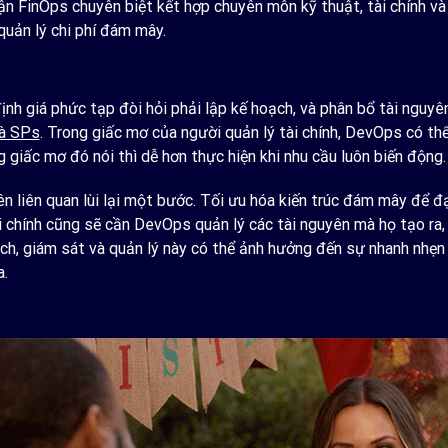
hận FinOps chuyên biệt kết hợp chuyên môn kỹ thuật, tài chính v
quản lý chi phí đám mây.
h giá phức tạp đòi hỏi phải lập kế hoạch, và phân bổ tài nguyên
và SPs
. Trong giấc mơ của người quản lý tài chính, DevOps có th
iấc mơ đó nói thì dễ hơn thực hiện khi nhu cầu luôn biến động.
bên liên quan lùi lại một bước. Tối ưu hóa kiến ​​trúc đám mây để 
 chính cũng sẽ cần DevOps quản lý các tài nguyên mà họ tạo ra, l
 hoạch, giám sát và quản lý này có thể ảnh hưởng đến sự nhanh nh
a.