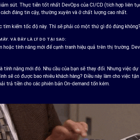
 giảm sút. Thực tiễn tốt nhất DevOps của CI/CD (tích hợp liên tụ
cách đáng tin cậy, thường xuyên và ở chất lượng cao nhất.
c tìm kiếm tốc độ này. Thì sẽ phải có một thứ gì đó đúng không
Y. VÀ ĐÂY LÀ LÝ DO TẠI SAO:
hoặc tính năng mới để cạnh tranh hiệu quả trên thị trường. De
à tính năng mới đó. Nhu cầu của bạn sẽ thay đổi. Nhưng việc dự
ình sẽ có được bao nhiêu khách hàng? Điều này làm cho việc tận d
phải trả tiền cho các phiên bản On-demand tốn kém.