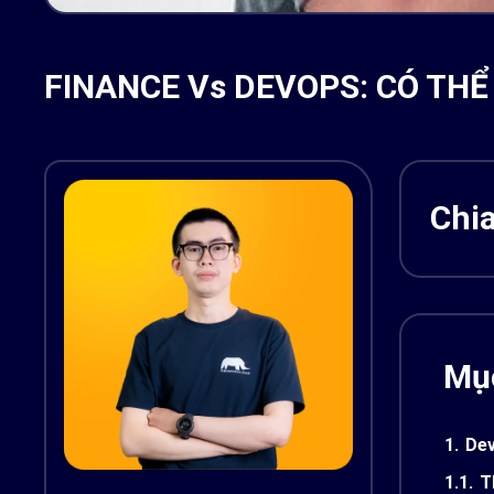
FINANCE Vs DEVOPS: CÓ THỂ
Chia
Mục
1.
Dev
1.1.
T