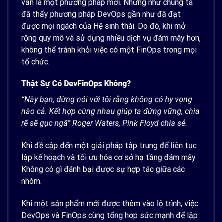
vẫn là một phương pháp mới. Nhưng như chúng ta
đã thấy phương pháp DevOps gần như đã đạt
được mọi ngách của Hệ sinh thái. Do đó, khi mở
rộng quy mô và sử dụng nhiều dịch vụ đám mây hơn,
không thể tránh khỏi việc có một FinOps trong mọi
tổ chức.
Thật Sự Có
DevFinOps
Không?
“Này bạn, đừng nói với tôi rằng không có hy vọng
nào cả.
Kết hợp cùng nhau giúp ta
đứng vững, chia
rẽ sẽ gục ngã”
Roger Waters, Pink Floyd
chia sẻ.
Khi đề cập đến một giải pháp tập trung để liên tục
lập kế hoạch và tối ưu hóa cơ sở hạ tầng đám mây.
Không có gì đánh bại được sự hợp tác giữa các
nhóm.
Khi một sản phẩm mới được thêm vào lộ trình, việc
DevOps và FinOps cùng tổng hợp sức mạnh để lập