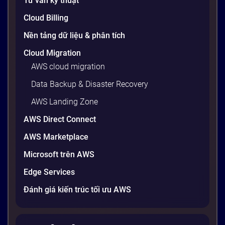
Tư vấn kỹ thuật
20 phút
Cloud Billing
Nền tảng dữ liệu & phân tích
Cloud Migration
AWS cloud migration
Data Backup & Disaster Recovery
AWS Landing Zone
AWS Direct Connect
AWS Marketplace
Generative AI là gì? Giải thích đơn giản
Microsoft trên AWS
và ứng dụng cho doanh nghiệp Việt
Edge Services
Nam 2026
Gần đây, bạn có thể nghe đến thuật ngữ “Generative
Đánh giá kiến trúc tối ưu AWS
AI” được nhắc khắp nơi: từ báo cáo chiến lược của
các tập đoàn lớn đến bài đăng trên LinkedIn của các
startup công nghệ. Vấn đề là phần lớn lời giải thích