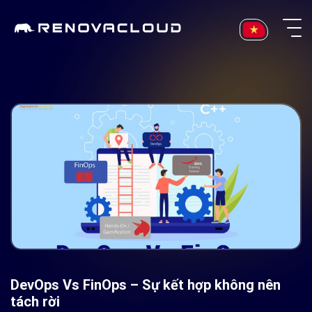
Skip
to
content
DevOps Vs FinOps – Sự kết hợp không nên
tách rời