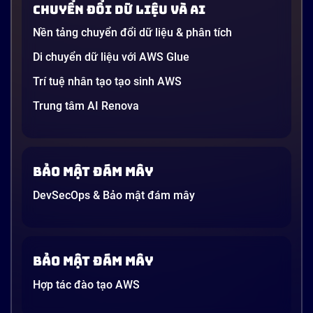
Chuyển đổi dữ liệu và AI
dường như chỉ được viết cho kỹ sư, không phải cho
người […]
Nền tảng chuyển đổi dữ liệu & phân tích
21 phút
Di chuyển dữ liệu với AWS Glue
Trí tuệ nhân tạo tạo sinh AWS
Trung tâm AI Renova
Bảo mật đám mây
DevSecOps & Bảo mật đám mây
Bảo mật đám mây
Hợp tác đào tạo AWS