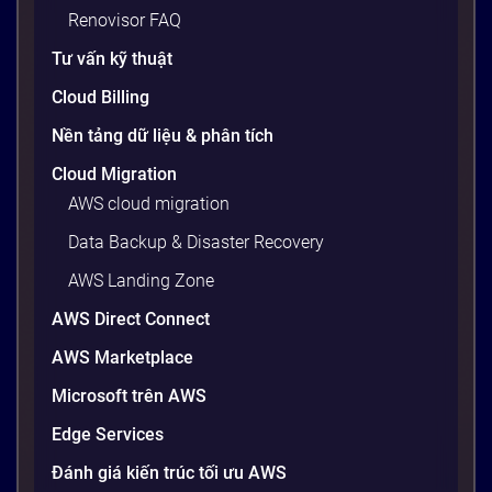
viện, cấu hình OS, biến môi trường – những thứ
Renovisor FAQ
tưởng chừng nhỏ nhưng phá […]
Tư vấn kỹ thuật
20 phút
Cloud Billing
Nền tảng dữ liệu & phân tích
Cloud Migration
AWS cloud migration
Data Backup & Disaster Recovery
AWS Landing Zone
AWS Direct Connect
AWS Marketplace
Generative AI là gì? Giải thích đơn giản
Microsoft trên AWS
và ứng dụng cho doanh nghiệp Việt
Edge Services
Nam 2026
Gần đây, bạn có thể nghe đến thuật ngữ “Generative
Đánh giá kiến trúc tối ưu AWS