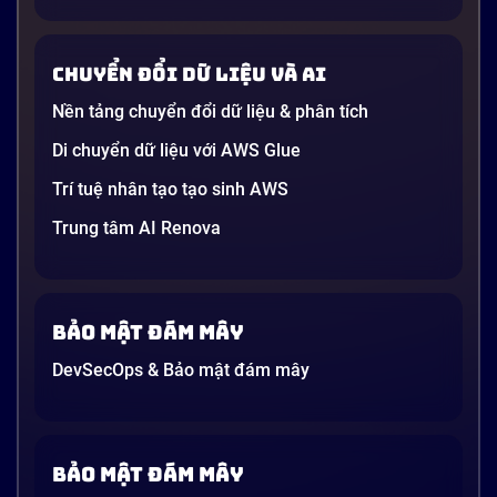
AI” được nhắc khắp nơi: từ báo cáo chiến lược của
các tập đoàn lớn đến bài đăng trên LinkedIn của các
startup công nghệ. Vấn đề là phần lớn lời giải thích
Chuyển đổi dữ liệu và AI
dường như chỉ được viết cho kỹ sư, không phải cho
người […]
Nền tảng chuyển đổi dữ liệu & phân tích
21 phút
Di chuyển dữ liệu với AWS Glue
Trí tuệ nhân tạo tạo sinh AWS
Trung tâm AI Renova
Bảo mật đám mây
DevSecOps & Bảo mật đám mây
Bảo mật đám mây