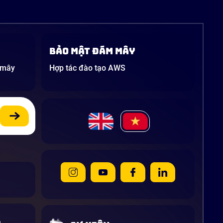
Bảo mật đám mây
 mây
Hợp tác đào tạo AWS
G