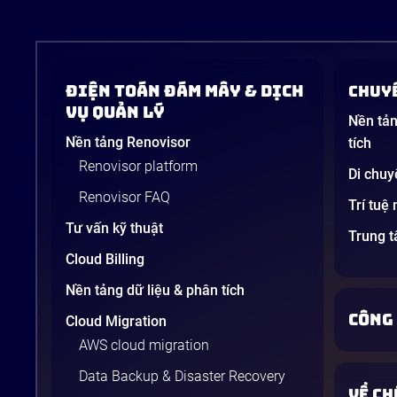
Điện Toán Đám Mây & Dịch
Chuyể
Vụ Quản Lý
Nền tản
Nền tảng Renovisor
tích
Renovisor platform
Di chuy
Renovisor FAQ
Trí tuệ
Tư vấn kỹ thuật
Trung 
Cloud Billing
Nền tảng dữ liệu & phân tích
CÔNG
Cloud Migration
AWS cloud migration
Data Backup & Disaster Recovery
VỀ CH