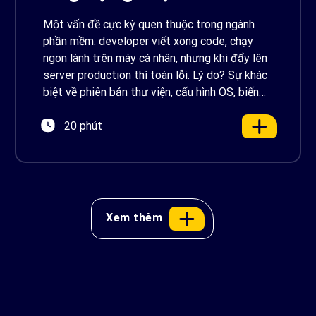
AWS
Một vấn đề cực kỳ quen thuộc trong ngành
phần mềm: developer viết xong code, chạy
ngon lành trên máy cá nhân, nhưng khi đẩy lên
server production thì toàn lỗi. Lý do? Sự khác
biệt về phiên bản thư viện, cấu hình OS, biến
môi trường – những thứ tưởng chừng nhỏ
20 phút
nhưng phá […]
Xem thêm