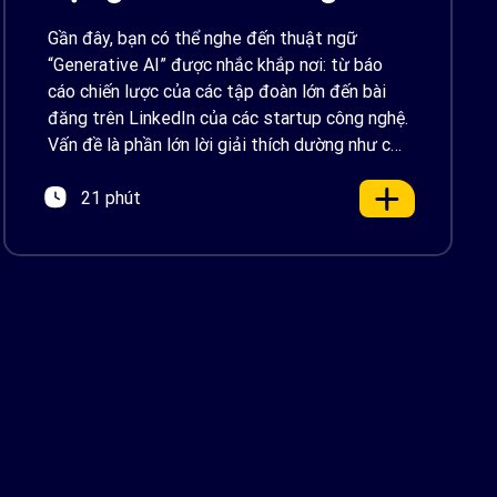
Việt Nam 2026
Gần đây, bạn có thể nghe đến thuật ngữ
“Generative AI” được nhắc khắp nơi: từ báo
cáo chiến lược của các tập đoàn lớn đến bài
đăng trên LinkedIn của các startup công nghệ.
Vấn đề là phần lớn lời giải thích dường như chỉ
được viết cho kỹ sư, không phải cho người […]
21 phút