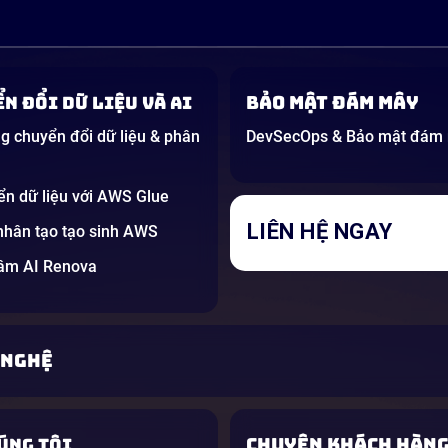
Bảo mật đám mây
n đổi dữ liệu và AI
g chuyển đổi dữ liệu & phân
DevSecOps & Bảo mật đám
ển dữ liệu với AWS Glue
LIÊN HỆ NGAY
 nhân tạo tạo sinh AWS
tâm AI Renova
 NGHỆ
CHUYỆN KHÁCH HÀN
ÚNG TÔI