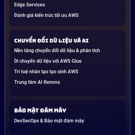
Nam 2026
Edge Services
Gần đây, bạn có thể nghe đến thuật ngữ “Generative
AI” được nhắc khắp nơi: từ báo cáo chiến lược của
Đánh giá kiến trúc tối ưu AWS
các tập đoàn lớn đến bài đăng trên LinkedIn của các
startup công nghệ. Vấn đề là phần lớn lời giải thích
dường như chỉ được viết cho kỹ sư, không phải cho
Chuyển đổi dữ liệu và AI
người […]
Nền tảng chuyển đổi dữ liệu & phân tích
21 phút
Di chuyển dữ liệu với AWS Glue
Trí tuệ nhân tạo tạo sinh AWS
Trung tâm AI Renova
Bảo mật đám mây
DevSecOps & Bảo mật đám mây