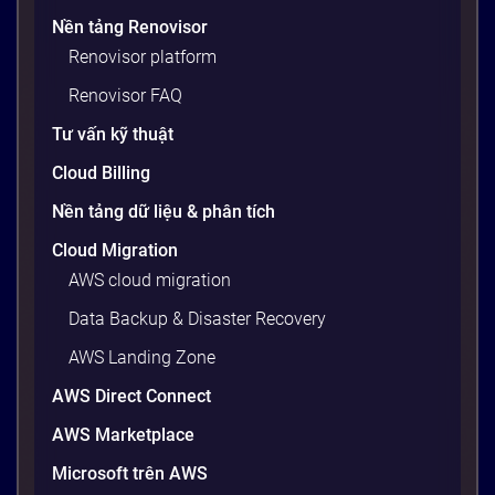
máy cá nhân, nhưng khi đẩy lên server production
Nền tảng Renovisor
thì toàn lỗi. Lý do? Sự khác biệt về phiên bản thư
Renovisor platform
viện, cấu hình OS, biến môi trường – những thứ
tưởng chừng nhỏ nhưng phá […]
Renovisor FAQ
20 phút
Tư vấn kỹ thuật
Cloud Billing
Nền tảng dữ liệu & phân tích
Cloud Migration
AWS cloud migration
Data Backup & Disaster Recovery
AWS Landing Zone
AWS Direct Connect
AWS Marketplace
Generative AI là gì? Giải thích đơn giản
và ứng dụng cho doanh nghiệp Việt
Microsoft trên AWS