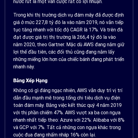
nước rút là một ván cược rất có lợi nhuận.
Trong khi thị trường dịch vụ đám mây đã được định
giá ở mức 227,8 tỷ đô la vào năm 2019, nó vẫn tiếp
tục tăng nhanh với tốc độ CAGR là 17%. Và trên đà
đạt được giá trị thị trường là 266,4 tỷ đô la vào
năm 2020, theo Gartner. Mặc dù AWS đang nắm giữ
lợi thế đầu tiên, các đối thủ cũng đang nắm lấy
những miếng lớn hơn của chiếc bánh đang phát triển
nhanh này.
Bảng Xếp Hạng
Không có gì đáng ngạc nhiên, AWS vẫn duy trì vị trí
dẫn đầu mạnh mẽ trong tổng chi tiêu dịch vụ điện
toán đám mây. Bằng việc kết thúc quý 4 năm 2019
với thị phần chiếm 47%. AWS vượt xa ba con ngựa
nhanh nhất tiếp theo: Azure với 22%: Alibaba với 8%
và GCP với 7%. Tất cả những con ngựa khác trong
cuộc đua đang nhấm nháp 16% còn lại.