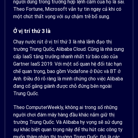
người dùng trong trường hợp lệnh cấm của họ là sai.
Theo Fortune, Microsoft vẫn tự tin ngay cả khi có
một chút thất vọng với sự chậm trễ bổ sung.
Ở vị trí thứ 3 là
Chạy nước rút ở vị trí thứ 3 là nhà lãnh đạo thị
trường Trung Quốc, Alibaba Cloud. Cũng là nhà cung
cấp IaaS tăng trưởng nhanh nhất từ báo cáo của
Gartner IaaS 2019. Với một số quan hệ đối tác hạn
chế quan trọng, bao gồm Vodafone ở Đức và BT ở
Anh. Điều đó rõ ràng là minh chứng cho việc Alibaba
đang cố gắng giành được chỗ đứng bên ngoài
Trung Quốc.
Theo ComputerWeekly, không ai trong số những
người chơi đám mây hàng đầu khác nắm giữ thị
trường Trung Quốc. Và Alibaba hy vọng sẽ sử dụng
sự khác biệt quan trọng này để thu hút các công ty
muốn thâm nhập thị trường Trung Quốc. Đó là các