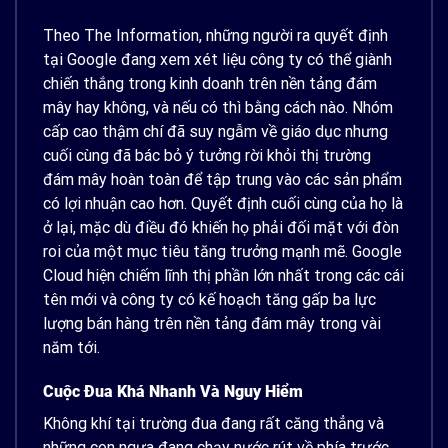
Theo The Information, những người ra quyết định
tại Google đang xem xét liệu công ty có thể giành
chiến thắng trong kinh doanh trên nền tảng đám
mây hay không, và nếu có thì bằng cách nào. Nhóm
cấp cao thậm chí đã suy ngẫm về giáo dục nhưng
cuối cùng đã bác bỏ ý tưởng rời khỏi thị trường
đám mây hoàn toàn để tập trung vào các sản phẩm
có lợi nhuận cao hơn. Quyết định cuối cùng của họ là
ở lại, mặc dù điều đó khiến họ phải đối mặt với đòn
roi của một mục tiêu tăng trưởng mạnh mẽ. Google
Cloud hiện chiếm lĩnh thị phần lớn nhất trong các cái
tên mới và công ty có kế hoạch tăng gấp ba lực
lượng bán hàng trên nền tảng đám mây trong vài
năm tới.
Cuộc Đua Khá Nhanh Và Nguy Hiểm
Không khí tại trường đua đang rất căng thẳng và
những con ngựa đang chạy nước rút về phía trước.