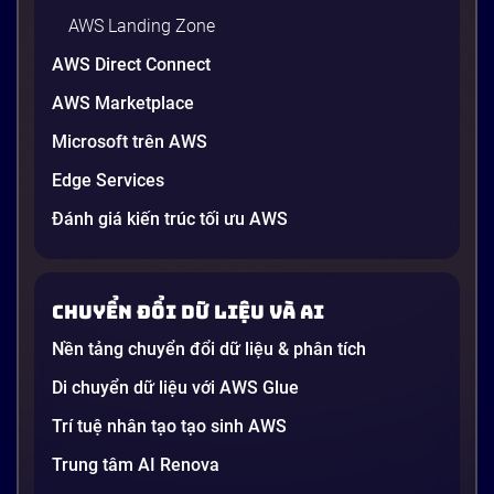
AWS Landing Zone
AWS Direct Connect
AWS Marketplace
Generative AI là gì? Giải thích đơn giản
Microsoft trên AWS
và ứng dụng cho doanh nghiệp Việt
Edge Services
Nam 2026
Gần đây, bạn có thể nghe đến thuật ngữ “Generative
Đánh giá kiến trúc tối ưu AWS
AI” được nhắc khắp nơi: từ báo cáo chiến lược của
các tập đoàn lớn đến bài đăng trên LinkedIn của các
startup công nghệ. Vấn đề là phần lớn lời giải thích
Chuyển đổi dữ liệu và AI
dường như chỉ được viết cho kỹ sư, không phải cho
người […]
Nền tảng chuyển đổi dữ liệu & phân tích
21 phút
Di chuyển dữ liệu với AWS Glue
Trí tuệ nhân tạo tạo sinh AWS
Trung tâm AI Renova