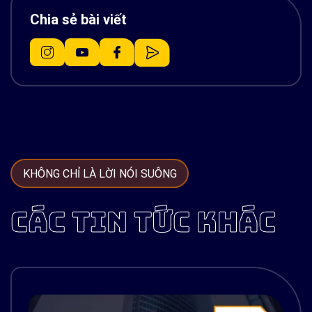
Chia sẻ bài viết
KHÔNG CHỈ LÀ LỜI NÓI SUÔNG
CÁC TIN TỨC KHÁC