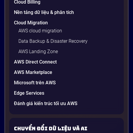
Cloud Billing
Nền tảng dữ liệu & phân tích
Cloud Migration
AWS cloud migration
Data Backup & Disaster Recovery
AWS Landing Zone
AWS Direct Connect
AWS Marketplace
Generative AI là gì? Giải thích đơn giản
Microsoft trên AWS
và ứng dụng cho doanh nghiệp Việt
Edge Services
Nam 2026
Gần đây, bạn có thể nghe đến thuật ngữ “Generative
Đánh giá kiến trúc tối ưu AWS
AI” được nhắc khắp nơi: từ báo cáo chiến lược của
các tập đoàn lớn đến bài đăng trên LinkedIn của các
startup công nghệ. Vấn đề là phần lớn lời giải thích
Chuyển đổi dữ liệu và AI
dường như chỉ được viết cho kỹ sư, không phải cho