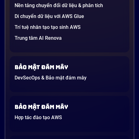
người […]
Nền tảng chuyển đổi dữ liệu & phân tích
21 phút
Di chuyển dữ liệu với AWS Glue
Trí tuệ nhân tạo tạo sinh AWS
Trung tâm AI Renova
Bảo mật đám mây
DevSecOps & Bảo mật đám mây
Bảo mật đám mây
Hợp tác đào tạo AWS